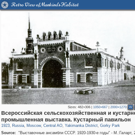
Retro View of Mankind's Habitat
Sizes:
482×306
|
1050×667
|
2000×1270
W
Всероссийская сельскохозяйственная и кустарн
319,780
1,406,255
159,978
8,286
29,243
5,916
13,375
458
2,763
8
промышленная выставка. Кустарный павильон
1923
,
Russia
,
Moscow
,
Central AO
,
Yakimanka District
,
Gorky Park
Source:
"Выставочные ансамбли СССР. 1920-1930-е годы" - М.:Галарт, 