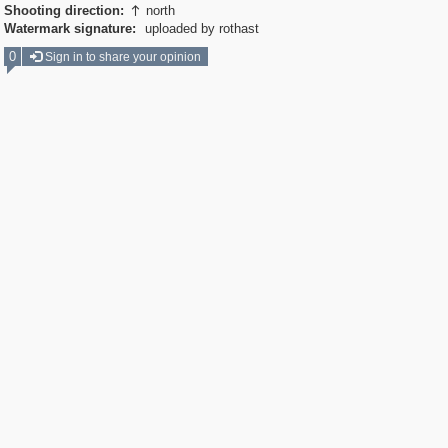
Shooting direction:
north

Watermark signature:
uploaded by rothast
0
Sign in to share your opinion