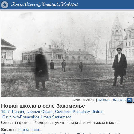
Retro View of Mankind's Habitat
Sizes:
482×285
|
870×515
|
870×515
W
16,460
1,407,375
257
29,248
502
1
Новая школа в селе Закомелье
164
1927
,
Russia
,
Ivanovo Oblast
,
Gavrilovo-Posadsky District
,
Gavrilovo-Posadskoe Urban Settlement
Слева на фото — Федорова, учительница Закомельской школы.
Source:
http://school-