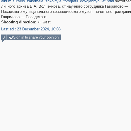
album.su/selo_zakomele_shkolnyje_fotografii_dovojennyh_let.html
Фотогра
личного архива Б.А. Волченкова, ст.научного сотрудника Гаврилово —
Посадского муниципального краеведческого музея, почетного граждани
Гаврилово — Посадского
Shooting direction:
west

Last edit 23 December 2024, 10:08
0
Sign in to share your opinion