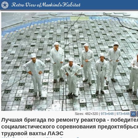
Retro View of Mankind's Habitat
Sizes:
482×320
|
973×648
|
973×648
W
Лучшая бригада по ремонту реактора - победите
социалистического соревнования предоктябрьс
1,406,792
38,974
592
29,243
342
трудовой вахты ЛАЭС