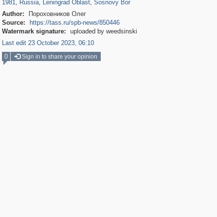
1981
,
Russia
,
Leningrad Oblast
,
Sosnovy Bor
Author:
Пороховников Олег
Source:
https://tass.ru/spb-news/850446
Watermark signature:
uploaded by weedsinski
Last edit 23 October 2023, 06:10
0
Sign in to share your opinion