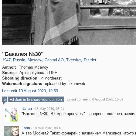
319,864
1,406,684
160,011
8,286
29,243
5,916
53,052
2,283
"Бакалея №30"
1947
,
Russia
,
Moscow
,
Central AO
,
Tverskoy District
Author:
Thomas Mcavoy
Source:
Архив журнала LIFE
Shooting direction:
northeast

Watermark signature:
uploaded by nikomweb
Last edit 10 August 2020, 19:53
6
Sign in to share your opinion
Latest comment: 8 August 2020, 15:09
Юлия
·
18 May 2010, 05:41
"Бакалея №30. Вход по пропуску"- наверное, ещё не отменил
Lana
·
18 May 2010, 08:16
А это Москва? Таких фонарей с названием магазинов что-то 