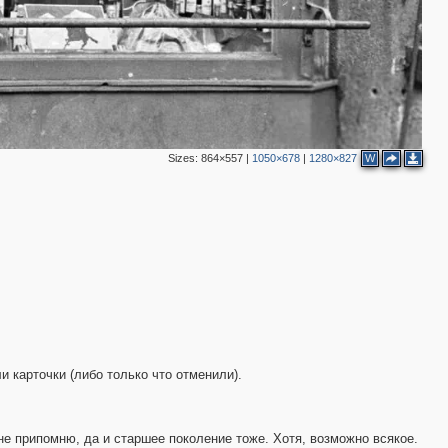
2
3
6
2
4
2
3
3
Sizes:
864×557
|
1050×678
|
1280×827
W
3
и карточки (либо только что отменили).
не припомню, да и старшее поколение тоже. Хотя, возможно всякое.