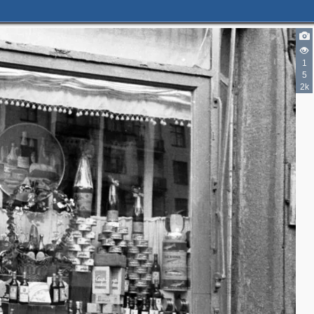
2
1
5
5
10
6
2k
2
5
47
16
12
29
29
26
20
29
25
3
15
34
1
5
2
2
2
4