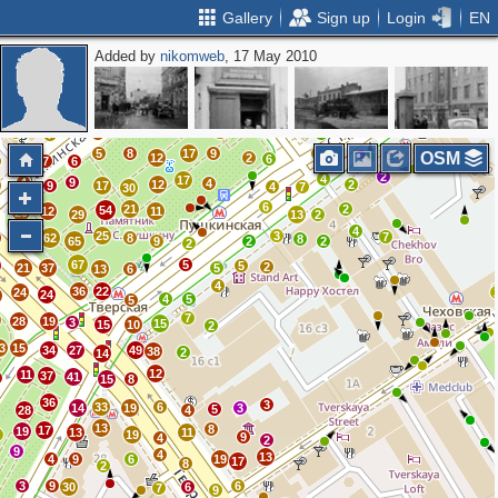
Gallery
Sign up
Login
EN
Added by
nikomweb
, 17 May 2010
3
3
22
5
2
7
7
7
18
5
12
4
13
4
16
4
5
3
2
6
9
7
4
6
10
2
5
18
14
6
14
11
2
7
7
4
7
5
8
17
9
2
7
OSM
12
2
6
7
6
2
4
17
4
9
4
12
2
9
17
4
7
30
6
21
2
54
12
11
29
29
13
2
4
25
3
38
7
62
8
8
65
9
2
2
2
67
5
5
2
21
37
5
13
6
4
36
22
24
24
4
4
5
5
7
28
19
3
15
15
10
2
3
15
34
27
49
38
2
14
12
11
37
41
15
8
36
3
33
6
14
19
3
5
28
4
13
8
17
19
13
11
3
19
9
4
2
9
4
13
4
9
6
19
17
8
2
3
9
6
30
6
7
9