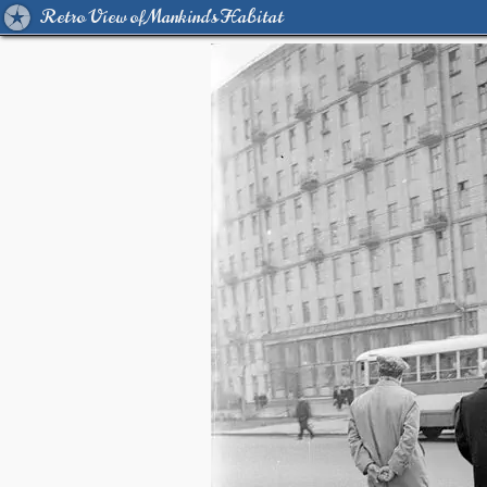
Retro View of Mankind's Habitat