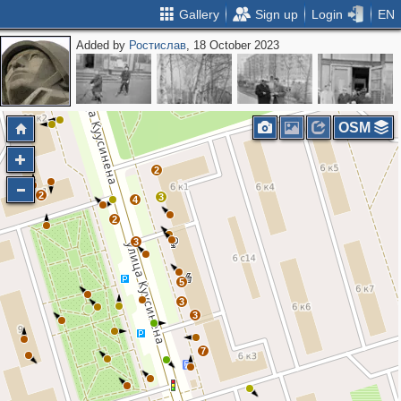
Gallery
Sign up
Login
EN
Added by
Ростислав
, 18 October 2023
OSM
2
2
3
4
2
3
5
3
3
7