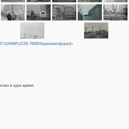
]=37.515699%2C55.780802&panorama[span]=
сквы в одно время..