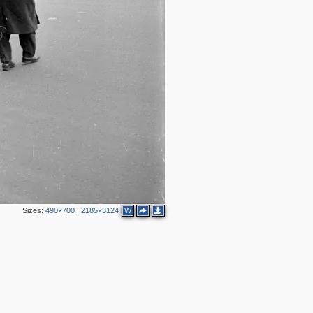
Sizes:
490×700
|
2185×3124
W