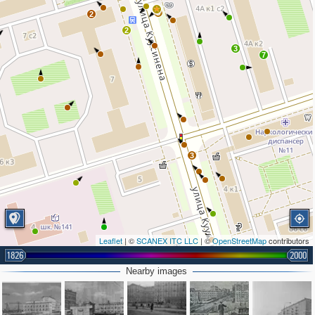
3
2
2
3
7
3
Leaflet
| ©
SCANEX ITC LLC
| ©
OpenStreetMap
contributors
1826
2000
Nearby images