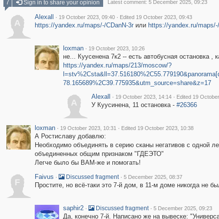
7
Sign in to share your opinion
Latest comment: 5 December 2025, 09:23
Alexall
·
·
19 October 2023, 09:40
Edited 19 October 2023, 09:43
A
https://yandex.ru/maps/-/CDanN-3r
или
https://yandex.ru/maps
loxman
·
19 October 2023, 10:26
не... Куусенена 7к2 -- есть автобусная остановка , 
https://yandex.ru/maps/213/moscow/?
l=stv%2Csta&ll=37.516180%2C55.779190&panorama[d
78.165689%2C39.775935&utm_source=share&z=17
Alexall
·
·
19 October 2023, 14:14
Edited 19 October
A
У Куусинена, 11 остановка -
#26366
loxman
·
·
19 October 2023, 10:31
Edited 19 October 2023, 10:38
А Ростиславу добавлю:
Необходимо объединять в серию сканы негативов с одной ле
объединенных общим признаком "ГДЕЭТО"
Легче было бы ВАМ-же и помогать!
Faivus
·
·
Discussed fragment
5 December 2025, 08:37
F
Простите, но всё-таки это 7-й дом, в 11-м доме никогда не б
saphir2
·
·
Discussed fragment
5 December 2025, 09:23
Да, конечно 7-й. Написано же на вывеске: "Универ