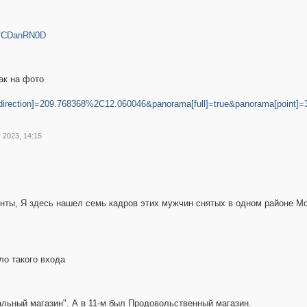
/-/CDanRN0D
как на фото
irection]=209.768368%2C12.060046&panorama[full]=true&panorama[point
 2023, 14:15
нты, Я здесь нашел семь кадров этих мужчин снятых в одном районе Мо
ыло такого входа
сальный магазин". А в 11-м был Продовольственный магазин.