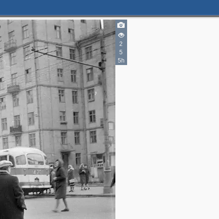
2
5
5h