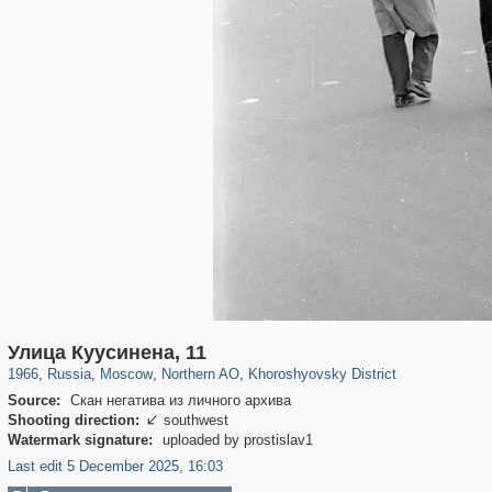
319,779
1,406,195
8,286
22,533
29,243
598
1,902
30
Улица Куусинена, 11
1966
,
Russia
,
Moscow
,
Northern AO
,
Khoroshyovsky District
Source:
Скан негатива из личного архива
Shooting direction:
southwest

Watermark signature:
uploaded by prostislav1
Last edit 5 December 2025, 16:03