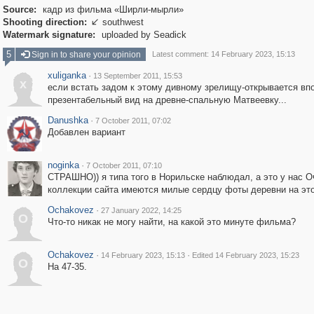
Source:
кадр из фильма «Ширли-мырли»
Shooting direction:
southwest

Watermark signature:
uploaded by Seadick
5
Sign in to share your opinion
Latest comment: 14 February 2023, 15:13
xuliganka
·
13 September 2011, 15:53
x
если встать задом к этому дивному зрелищу-открывается вп
презентабельный вид на древне-спальную Матвеевку...
Danushka
·
7 October 2011, 07:02
Добавлен вариант
noginka
·
7 October 2011, 07:10
СТРАШНО)) я типа того в Норильске наблюдал, а это у нас О
коллекции сайта имеются милые сердцу фоты деревни на это
Ochakovez
·
27 January 2022, 14:25
O
Что-то никак не могу найти, на какой это минуте фильма?
Ochakovez
·
·
14 February 2023, 15:13
Edited 14 February 2023, 15:23
O
На 47-35.