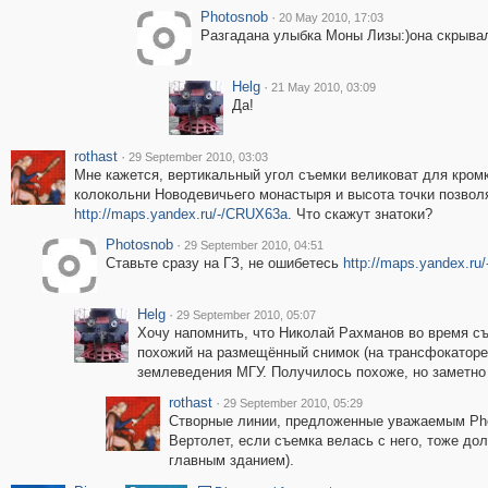
Photosnob
·
20 May 2010, 17:03
Разгадана улыбка Моны Лизы:)она скрыва
Helg
·
21 May 2010, 03:09
Да!
rothast
·
29 September 2010, 03:03
Мне кажется, вертикальный угол съемки великоват для кром
колокольни Новодевичьего монастыря и высота точки позвол
http://maps.yandex.ru/-/CRUX63a
. Что скажут знатоки?
Photosnob
·
29 September 2010, 04:51
Ставьте сразу на ГЗ, не ошибетесь
http://maps.yandex.ru
Helg
·
29 September 2010, 05:07
Хочу напомнить, что Николай Рахманов во время с
похожий на размещённый снимок (на трансфокаторе)
землеведения МГУ. Получилось похоже, но заметно
rothast
·
29 September 2010, 05:29
Створные линии, предложенные уважаемым Pho
Вертолет, если съемка велась с него, тоже до
главным зданием).