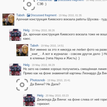
Discussed fragment
18 May 2010, 23:
СЭВ :)
Taboh
·
·
Discussed fragment
19 May 2010, 01:35
Арочная конструкция Киевского вокзала работы Шухова - туда
Helg
·
19 May 2010, 06:26
Да, арочная конструкция Киевского вокзала тоже не вош
каюс.
Taboh
·
19 May 2010, 14:51
Вот именно за это я никогда не любил фото на разв
_книг_ . А вот в журналах - совсем другое дело :) Но
в клееных (типа Наука и Жисть) :)
Helg
·
19 May 2010, 06:29
Но зато на снимке хорошо получились смещённая линия 
Прямо как на фоне знаменитой картины Леонардо Да Вин
Photosnob
·
19 May 2010, 15:41
Да Винчи? Не Дали?
Helg
·
20 May 2010, 03:23
Джаконда Да Винчи: на фоне слева от неё гори
горизонт.