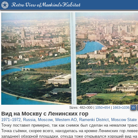
Retro View of Mankind's Habitat
Sizes:
482×300
|
1050×654
|
1663×1036
W
319,780
1,406,255
8,286
27,129
29,243
310
5,675
64
1,768
8
Вид на Москву с Ленинских гор
1971
–
1972
,
Russia
,
Moscow
,
Western AO
,
Ramenki District
,
Moscow State 
Точку поставил примерно, так как снимок был сделан на немалом тран
Точка съёмки, скорее всего, находилась на кромке Ленинских гор левее
западнее) обзорной площадки, откуда тоже открывался хороший вид на 