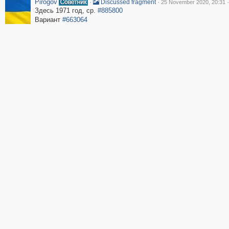
Pirogov
·
·
·
Discussed fragment
25 November 2020, 20:31
Здесь 1971 год, ср.
#885800
Вариант
#663064