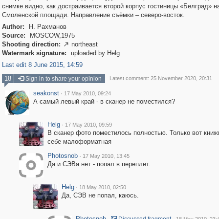
снимке видно, как достраивается второй корпус гостиницы «Белград» н
Смоленской площади. Направление съёмки – северо-восток.
Author:
Н. Рахманов
Source:
MOSCOW,1975
Shooting direction:
northeast

Watermark signature:
uploaded by Helg
Last edit 8 June 2015, 14:59
18
Sign in to share your opinion
Latest comment: 25 November 2020, 20:31
seakonst
·
17 May 2010, 09:24
А самый левый край - в сканер не поместился?
Helg
·
17 May 2010, 09:59
В сканер фото поместилось полностью. Только вот книж
себе малоформатная
Photosnob
·
17 May 2010, 13:45
Да и СЭВа нет - попал в переплет.
Helg
·
18 May 2010, 02:50
Да, СЭВ не попал, каюсь.
Photosnob
·
·