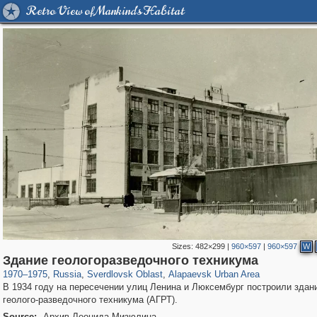
Retro View of Mankind's Habitat
Sizes:
482×299
|
960×597
|
960×597
W
1,407,328
22,860
147
29,248
224
2
Здание геологоразведочного техникума
1970
–
1975
,
Russia
,
Sverdlovsk Oblast
,
Alapaevsk Urban Area
В 1934 году на пересечении улиц Ленина и Люксембург построили здан
геолого-разведочного техникума (АГРТ).
Source:
Архив Леонида Мизюлина