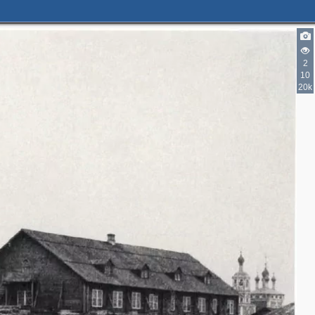
2
1
2
15
14
10
7
13
20k
6
2
7
2
2
3
4
3
11