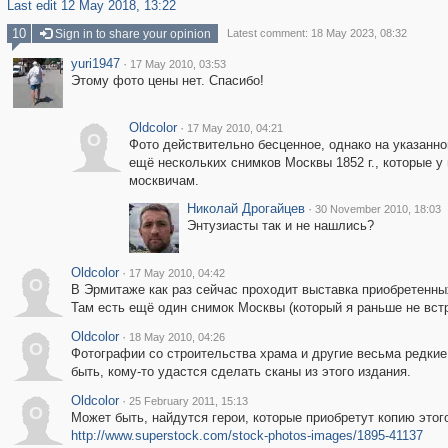
Last edit 12 May 2018, 13:22
10
Sign in to share your opinion
Latest comment: 18 May 2023, 08:32
yuri1947
·
17 May 2010, 03:53
Этому фото цены нет. Спасибо!
Oldcolor
·
17 May 2010, 04:21
O
Фото действительно бесценное, однако на указанн
ещё нескольких снимков Москвы 1852 г., которые у 
москвичам.
Николай Дрогайцев
·
30 November 2010, 18:03
Энтузиасты так и не нашлись?
Oldcolor
·
17 May 2010, 04:42
O
В Эрмитаже как раз сейчас проходит выставка приобретенны
Там есть ещё один снимок Москвы (который я раньше не встр
Oldcolor
·
18 May 2010, 04:26
O
Фотографии со строительства храма и другие весьма редкие
быть, кому-то удастся сделать сканы из этого издания.
Oldcolor
·
25 February 2011, 15:13
O
Может быть, найдутся герои, которые приобретут копию это
http://www.superstock.com/stock-photos-images/1895-41137