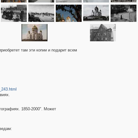
приобретет там эти копии и подарит всем
_243.html
виях.
тографиях. 1850-2000". Может
ведам: