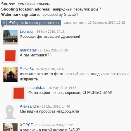
Source:
семейный альбом
Shooting location address:
напрудный переулок дом 7
Watermark signature:
uploaded by Slava54
6
Sign in to share your opinion
Latest comment: 18 December 2014, 10:32
Likinskij
·
16 May 2010, 14:18
Хорошая фотография! Душевная!
maratstas
·
16 May 2010, 14:25
А где мотоцикл? )
Slava54
·
16 May 2010, 14:37
извените-это не то фото -первый раз выкладываю постараюс
исправить
maratstas
·
16 May 2010, 14:58
Фотография - очень хорошая, СПАСИБО ВАМ!
Alexsandre
·
16 May 2010, 14:46
A
Мы видим прообраз квадроцикла
XOPCT
·
18 December 2014, 10:32
а учились в какой школе,в 245-й?