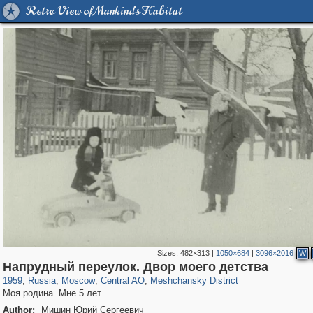
Retro View of Mankind's Habitat
Sizes:
482×313
|
1050×684
|
3096×2016
W
319,882
1,407,345
160,021
8,286
29,248
5,916
10,193
264
Напрудный переулок. Двор моего детства
1959
,
Russia
,
Moscow
,
Central AO
,
Meshchansky District
Моя родина. Мне 5 лет.
Author:
Мишин Юрий Сергеевич