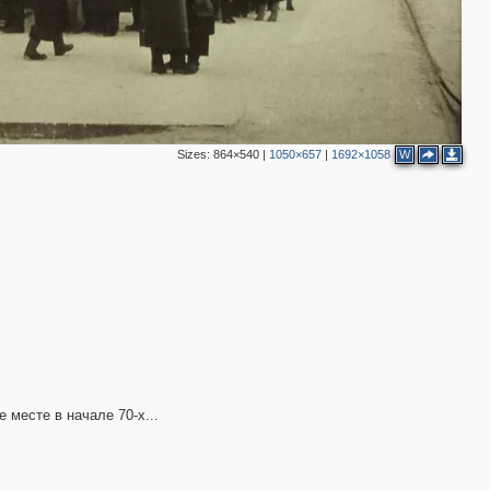
2
2
2
1
7
4
6
6
Sizes:
864×540
|
1050×657
|
1692×1058
W
2
2
3
3
месте в начале 70-х...