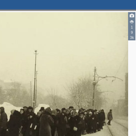
1
9
3k
8
6
11
6
10
1
5
8
13
2