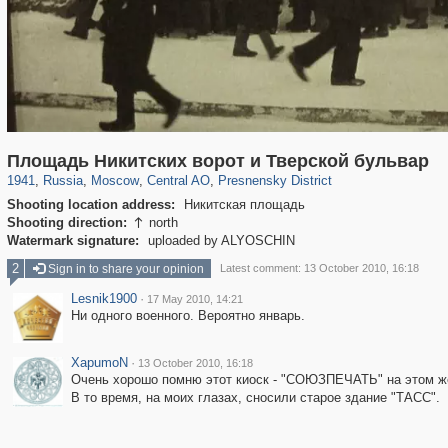
319,882
1,407,363
160,021
8,286
29,248
5,916
13,345
396
Площадь Никитских ворот и Тверской бульвар
1941
,
Russia
,
Moscow
,
Central AO
,
Presnensky District
Shooting location address:
Никитская площадь
Shooting direction:
north

Watermark signature:
uploaded by ALYOSCHIN
2
Sign in to share your opinion
Latest comment: 13 October 2010, 16:18
Lesnik1900
·
17 May 2010, 14:21
Ни одного военного. Вероятно январь.
XapumoN
·
13 October 2010, 16:18
Очень хорошо помню этот киоск - "СОЮЗПЕЧАТЬ" на этом же 
В то время, на моих глазах, сносили старое здание "ТАСС".