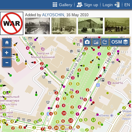
Gallery
Sign up
Login
EN
Added by
ALYOSCHIN
, 16 May 2010
6
2
2
2
2
3
2
6
2
2
3
2
3
2
3
8
OSM
4
4
2
2
2
2
2
2
2
3
2
3
3
5
6
2
2
2
4
2
3
3
3
5
4
3
3
14
4
5
2
2
3
8
10
3
4
7
2
6
12
2
6
10
6
5
14
4
9
5
3
9
5
2
2
8
34
5
20
6
2
7
2