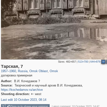
Sizes:
482×657
|
513×700
|
644×879
W
31,679
1,407,905
80
22,539
29,263
71
Тарская, 7
1957
–
1960
,
Russia
,
Omsk Oblast
,
Omsk
датировка примерная
Author:
В.И. Кочедамов ?
Source:
Творческий и научный архив В.И. Кочедамова,
https://kochedamov.ru/archive
Shooting direction:
west

Last edit 10 October 2023, 08:14
3
Sign in to share your opinion
Latest comment: 10 October 2023, 14:47