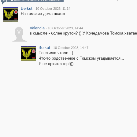
Berkut
·
10 October 2023, 11:14
На томские дома похож...
Valencia
·
10 October 2023, 14:44
V
в смысле - более крутой? )) У Кочедамова Томска хватает
Berkut
·
10 October 2023, 14:47
По стилю чтоле...)
Что-то родственное с Томском угадывается...
Я не архитектор!)))