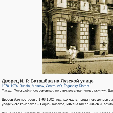
319,861
1,406,837
160,009
8,286
29,243
5,916
10,740
402
Дворец И. Р. Баташёва на Яузской улице
1970
–
1974
,
Russia
,
Moscow
,
Central AO
,
Tagansky District
Фасад. Фотография современная, но стилизованная «под старину». Дат
Дворец был построен в 1798-1802 году, как часть приданного дочери 
усадебного комплекса – Родион Казаков, Михаил Кисельников и, возмо