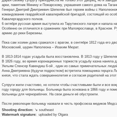
Дарья своему супругу приподнесла не только этот дворец, но и завод
арки, памятник Минину и Пожарскому, украшения самого дома на Таган
Генерал Дмитрий Дмитриевич Шепелев был героем войны с Наполеоно
командование гвардейской кавалерийской бригадой, состоящей из особ
Кавалергардского полков.
6 октября русская армия выступила из Тарутинского лагеря и напала н
Особенно он отличился в сражениях при Малоярославце, в Красном. 
армию до реки Березины.
Пока сам хозяин дома сражался с врагом, в сентябре 1812 года его д
Московский, шурин Наполеона – Иоахим Мюрат.
В 1813-1814 годах усадьба была восстановлена. В 1813 году у Шепеле
В 1826 году, во время коронационных торжеств усадьбу казна наняла д
Уильям Спенсер Кавендиш 6-ой , один из самых примечательных людей
Анна Дмитриевна (будучи подростком) встретила помощника герцога Л
князя, что стала ждать совершеннолетия и согласия родителей на этот
Супруги жили счастливо, но хотели чтобы счастливыми были и все вок
году городу для больницы. Больница была основана в 1866 году и пом
больницы для чернорабочих. На свои деньги её обустроили.
После революции больницу назвали в честь профсоюза медиков Медс
Shooting direction:
southeast

Watermark signature:
uploaded by Olgara