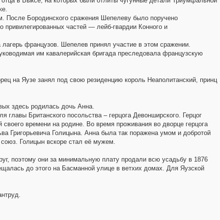
ы отца в Выксе, на которых были отлиты чугунные детали Триумфальной
ке.
м. После Бородинского сражения Шепелеву было поручено
о привилегированных частей — лейб-гвардии Конного и
а лагерь французов. Шепелев принял участие в этом сражении.
Руководимая им кавалерийская бригада преследовала французскую
ворец на Яузе занял под свою резиденцию король Неаполитанский, принц
вых здесь родилась дочь Анна.
ля главы Британского посольства – герцога Девонширского. Герцог
 своего времени на родине. Во время проживания во дворце герцога
ьва Григорьевича Голицына. Анна была так поражена умом и добротой
 союз. Голицын вскоре стал её мужем.
руг, поэтому они за минимальную плату продали всю усадьбу в 1876
ещалась до этого на Басманной улице в ветхих домах. Для Яузской
антруд.