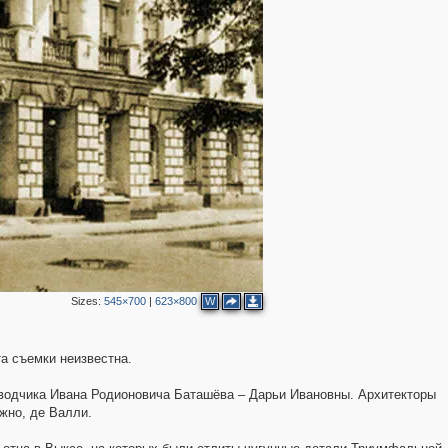
2
4
2
3
3
Sizes:
545×700
|
623×800
W
а съемки неизвестна.
2
заводчика Ивана Родионовича Баташёва – Дарьи Ивановны. Архитекторы
4
5
жно, де Валли.