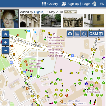
Gallery
Sign up
Login
EN
Added by
Olgara
, 16 May 2010
2
4
2
3
2
2
4
3
3
2
2
OSM
2
2
3
4
2
4
4
6
3
5
6
3
3
2
3
2
2
3
5
3
4
4
4
5
4
3
3
3
9
2
2
2
3
13
3
2
4
2
2
6
5
5