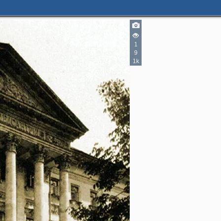
4
6
1
2
6
9
1k
2
2
2
2
4
3
2