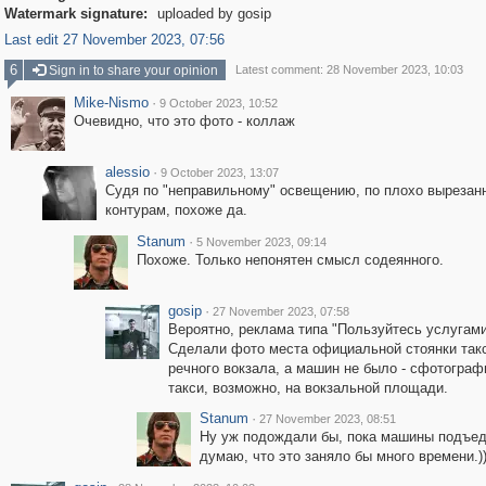
Watermark signature:
uploaded by gosip
Last edit 27 November 2023, 07:56
6
Sign in to share your opinion
Latest comment: 28 November 2023, 10:03
Mike-Nismo
·
9 October 2023, 10:52
Очевидно, что это фото - коллаж
alessio
·
9 October 2023, 13:07
Судя по "неправильному" освещению, по плохо выреза
контурам, похоже да.
Stanum
·
5 November 2023, 09:14
Похоже. Только непонятен смысл содеянного.
gosip
·
27 November 2023, 07:58
Вероятно, реклама типа "Пользуйтесь услугами
Сделали фото места официальной стоянки так
речного вокзала, а машин не было - сфотогра
такси, возможно, на вокзальной площади.
Stanum
·
27 November 2023, 08:51
Ну уж подождали бы, пока машины подъед
думаю, что это заняло бы много времени.)