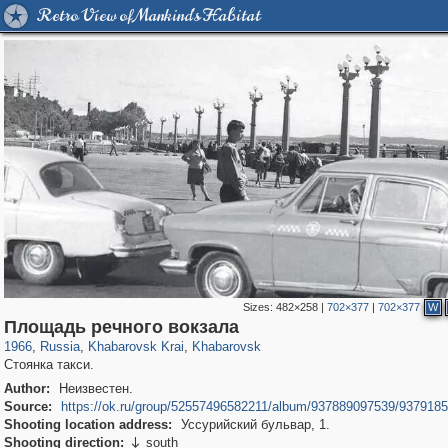
Retro View of Mankind's Habitat
Sizes:
482×258
|
702×377
|
702×377
W
1,407,406
8,458
68
29,248
6,660
58
Площадь речного вокзала
1966
,
Russia
,
Khabarovsk Krai
,
Khabarovsk
Стоянка такси.
Author:
Неизвестен.
Source:
https://ok.ru/group/52557496582211/album/937889097539/937918
Shooting location address:
Уссурийский бульвар, 1.
Shooting direction:
south
