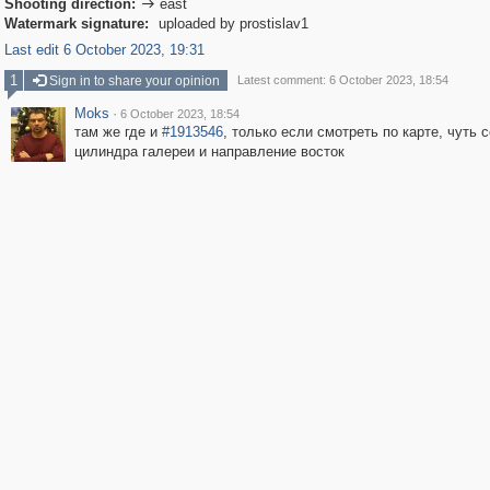
Shooting direction:
east

Watermark signature:
uploaded by prostislav1
Last edit 6 October 2023, 19:31
1
Sign in to share your opinion
Latest comment: 6 October 2023, 18:54
Moks
·
6 October 2023, 18:54
там же где и
#1913546
, только если смотреть по карте, чуть 
цилиндра галереи и направление восток