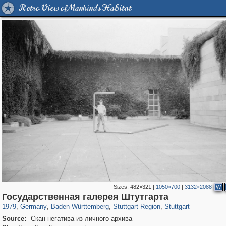
Retro View of Mankind's Habitat
Sizes:
482×321
|
1050×700
|
3132×2088
W
63,899
2,956
1,855
61
1,579
11
1,146
4
Государственная галерея Штутгарта
1979
,
Germany
,
Baden-Württemberg
,
Stuttgart Region
,
Stuttgart
Source:
Скан негатива из личного архива