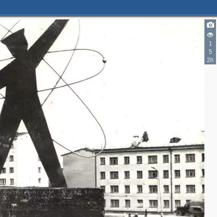
1
5
2h