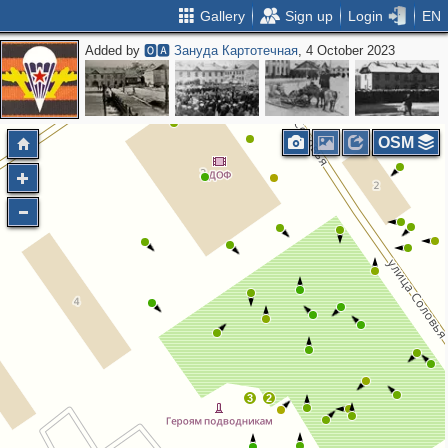
Gallery
Sign up
Login
EN
Added by
🅾🅰 Зануда Картотечная
, 4 October 2023
OSM
2
3
2