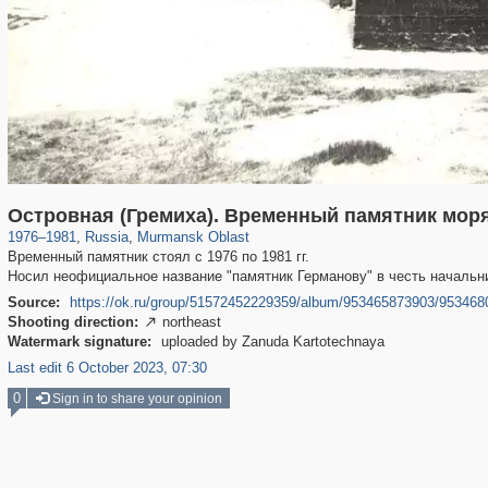
1,407,361
7,938
56
29,248
Островная (Гремиха). Временный памятник мор
1976
–
1981
,
Russia
,
Murmansk Oblast
Временный памятник стоял с 1976 по 1981 гг.
Носил неофициальное название "памятник Германову" в честь начальн
Source:
https://ok.ru/group/51572452229359/album/953465873903/95346
Shooting direction:
northeast

Watermark signature:
uploaded by Zanuda Kartotechnaya
Last edit 6 October 2023, 07:30
0
Sign in to share your opinion