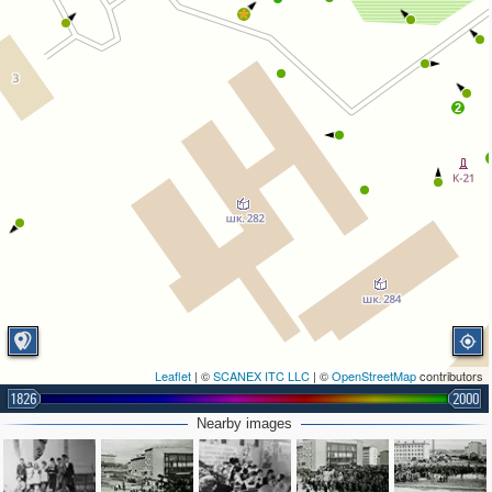
2
Leaflet
| ©
SCANEX ITC LLC
| ©
OpenStreetMap
contributors
1826
2000
Nearby images