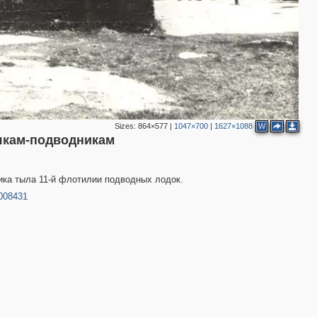
Sizes:
864×577
|
1047×700
|
1627×1088
W
якам-подводникам
ика тыла 11-й флотилии подводных лодок.
8008431