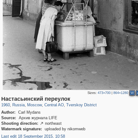
Sizes:
473×700
|
864×1280
W
319,864
1,406,756
160,011
8,286
29,243
5,916
53,052
2,283
Настасьинский переулок
1960
,
Russia
,
Moscow
,
Central AO
,
Tverskoy District
Author:
Carl Mydans
Source:
Архив журнала LIFE
Shooting direction:
northeast

Watermark signature:
uploaded by nikomweb
Last edit 18 September 2015, 10:58