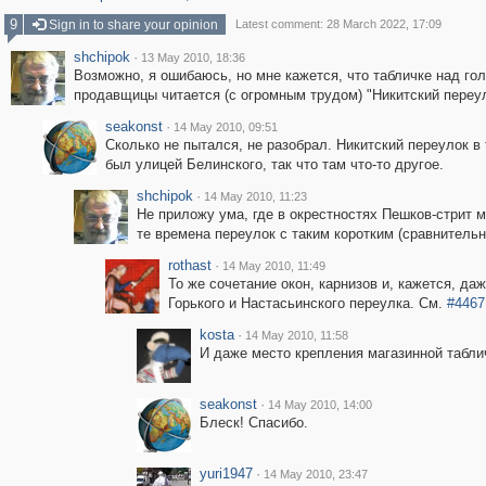
9
Sign in to share your opinion
Latest comment: 28 March 2022, 17:09
shchipok
·
13 May 2010, 18:36
Возможно, я ошибаюсь, но мне кажется, что табличке над го
продавщицы читается (с огромным трудом) "Никитский переул
seakonst
·
14 May 2010, 09:51
Сколько не пытался, не разобрал. Никитский переулок в 
был улицей Белинского, так что там что-то другое.
shchipok
·
14 May 2010, 11:23
Не приложу ума, где в окрестностях Пешков-стрит м
те времена переулок с таким коротким (сравнительн
rothast
·
14 May 2010, 11:49
То же сочетание окон, карнизов и, кажется, да
Горького и Настасьинского переулка. См.
#4467
kosta
·
14 May 2010, 11:58
И даже место крепления магазинной табли
seakonst
·
14 May 2010, 14:00
Блеск! Спасибо.
yuri1947
·
14 May 2010, 23:47