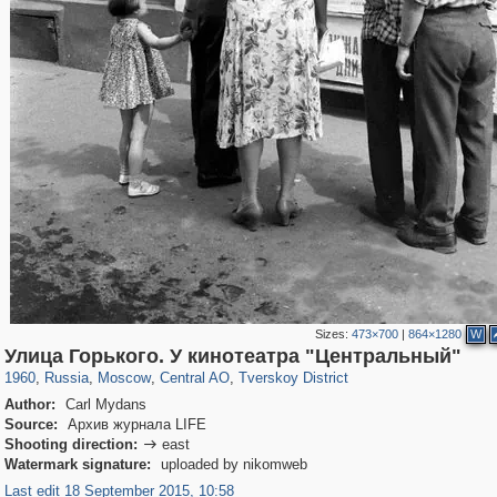
Sizes:
473×700
|
864×1280
W
319,864
1,406,725
160,011
8,286
29,243
5,916
53,052
2,283
Улица Горького. У кинотеатра "Центральный"
1960
,
Russia
,
Moscow
,
Central AO
,
Tverskoy District
Author:
Carl Mydans
Source:
Архив журнала LIFE
Shooting direction:
east

Watermark signature:
uploaded by nikomweb
Last edit 18 September 2015, 10:58