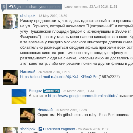
6
Sign in to share your opinion
Latest comment: 23 April 2016, 11:51
shchipok
·
13 May 2010, 18:30
Рискну предположить, что здесь единственный в те времена 
на ул. Горького, который назывался "Центральный" и который
углу Пушкинской площади (рядом с исчезнувшим в 1960-е гг.
Фамусова") - на эту мысль меня навела киноафиша в окне. Кр
в те времена у каждого московского кинотеатра должна была
обязательно размещаться сводная афиша программ всех ос
московских кинотеатров - именно такую сводную афишу и
разглядывают люди на снимке, которым либо не досталось б
этот кинотеатр, либо они решили пойти на другой фильм в др
Николай
·
26 March 2016, 11:18
https://cloud.mail.ru/public/4jUK/JLKReuXPe
(1567x2322)
Pirogov
·
26 March 2016, 11:33
А как их с
https://www.google.com/culturalinstitute/
вытаски
Николай
·
26 March 2016, 12:39
Скриптом. На github есть на ruby. Я на Perl написал.
shchipok
·
·
Discussed fragment
26 March 2016, 11:38