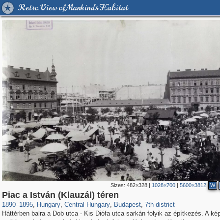
Retro View of Mankind's Habitat
Sizes:
482×328
|
1028×700
|
5600×3812
W
9,742
6,289
14
9
6,134
9
673
Piac a István (Klauzál) téren
1890
–
1895
,
Hungary
,
Central Hungary
,
Budapest
,
7th district
Háttérben balra a Dob utca - Kis Diófa utca sarkán folyik az építkezés. A ké