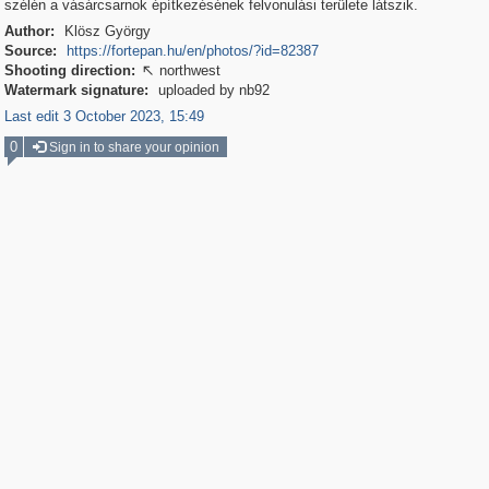
szélén a vásárcsarnok építkezésének felvonulási területe látszik.
Author:
Klösz György
Source:
https://fortepan.hu/en/photos/?id=82387
Shooting direction:
northwest

Watermark signature:
uploaded by nb92
Last edit 3 October 2023, 15:49
0
Sign in to share your opinion