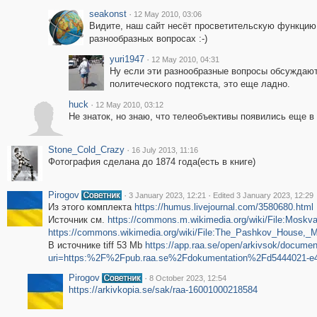
seakonst
·
12 May 2010, 03:06
Видите, наш сайт несёт просветительскую функцию 
разнообразных вопросах :-)
yuri1947
·
12 May 2010, 04:31
Ну если эти разнообразные вопросы обсуждают
политеческого подтекста, это еще ладно.
huck
·
12 May 2010, 03:12
Не знаток, но знаю, что телеобъективы появились еще в 
Stone_Cold_Crazy
·
16 July 2013, 11:16
Фотография сделана до 1874 года(есть в книге)
Pirogov
·
·
3 January 2023, 12:21
Edited 3 January 2023, 12:29
Из этого комплекта
https://humus.livejournal.com/3580680.html
Источник см.
https://commons.m.wikimedia.org/wiki/File:Mosk
https://commons.wikimedia.org/wiki/File:The_Pashkov_House,_
В источнике tiff 53 Mb
https://app.raa.se/open/arkivsok/documen
uri=https:%2F%2Fpub.raa.se%2Fdokumentation%2Fd5444021-e4
Pirogov
·
8 October 2023, 12:54
https://arkivkopia.se/sak/raa-16001000218584