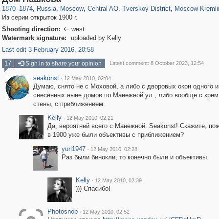
1870
–
1874
,
Russia
,
Moscow
,
Central AO
,
Tverskoy District
,
Moscow Kremli
Из серии открыток 1900 г.
Shooting direction:
west

Watermark signature:
uploaded by Kelly
Last edit 3 February 2016, 20:58
17
Sign in to share your opinion
Latest comment: 8 October 2023, 12:54
seakonst
·
12 May 2010, 02:04
Думаю, снято не с Моховой, а либо с дворовых окон одного и
снесённых ныне домов по Манежной ул., либо вообще с кре
стены, с приближением.
Kelly
·
12 May 2010, 02:21
Да, вероятней всего с Манежной. Seakonst! Скажите, по
в 1900 уже были объективы с приближением?
yuri1947
·
12 May 2010, 02:28
Раз были бинокли, то конечно были и объективы.
Kelly
·
12 May 2010, 02:39
))) Спасибо!
Photosnob
·
12 May 2010, 02:52