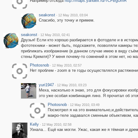
Например отсюда
http://maps.yandex.ru/-/CFBgUmR
seakonst
·
12 May 2010, 03:04
Спасибо, эту точку и примем.
seakonst
·
12 May 2010, 02:41
Друзья! Если кто хорошо разбирается в фотоделе и в истори
фототехники - может быть, подскажете, позволяли камеры те
приближать изображение (в данном случае имею в виду съём
стены Кремля)? У меня почему-то сомнений в этом нет, но мал
Photosnob
·
12 May 2010, 02:57
Нет проблем - zoom в те годы осуществлялся растяжен
yuri1947
·
12 May 2010, 03:23
Меха, насколько я знаю, это для фокусировки изоб
это уже особая комбинация линз. Я прочитал об эт
Photosnob
·
12 May 2010, 03:49
Посмотрел я на это внимательно,и,действитель
макро-теле задавался сменным объективом, ка
Kelly
·
12 May 2010, 02:58
Узнала... Ещё как могли. Ужас, какая же я тёмная и дрему