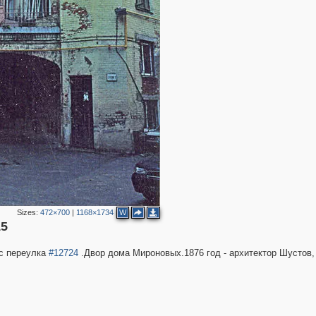
2
4
3
Sizes:
472×700
|
1168×1734
W
15
2
 с переулка
#12724
.Двор дома Мироновых.1876 год - архитектор Шустов,