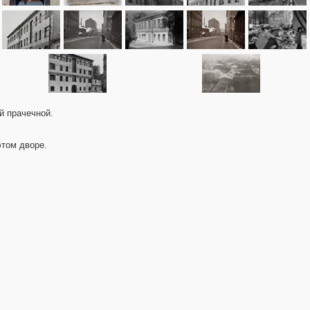
й прачечной.
этом дворе.