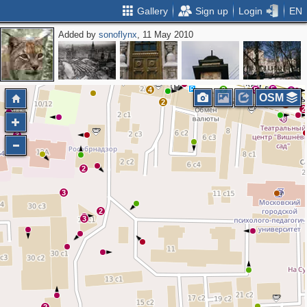
Gallery
Sign up
Login
EN
Added by
sonoflynx
, 11 May 2010
2
2
2
2
11
5
5
2
2
2
4
2
2
5
5
3
3
6
2
3
2
3
2
5
4
2
5
3
OSM
2
6
2
3
2
3
2
3