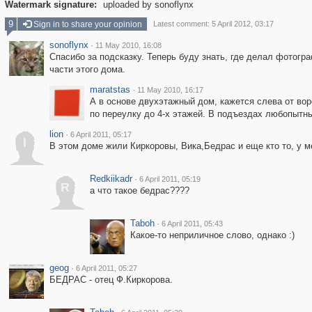
Watermark signature:
uploaded by sonoflynx
9
Sign in to share your opinion
Latest comment: 5 April 2012, 03:17
sonoflynx
·
11 May 2010, 16:08
Спасибо за подсказку. Теперь буду знать, где делал фотог
части этого дома.
maratstas
·
11 May 2010, 16:17
А в основе двухэтажный дом, кажется слева от вор
по переулку до 4-х этажей. В подъездах любопытны
lion
·
6 April 2011, 05:17
l
В этом доме жили Киркоровы, Вика,Бедрас и еще кто то, у м
Redkiikadr
·
6 April 2011, 05:19
R
а что такое бедрас????
Taboh
·
6 April 2011, 05:43
Какое-то неприличное слово, однако :)
geog
·
6 April 2011, 05:27
БЕДРАС - отец Ф.Киркорова.