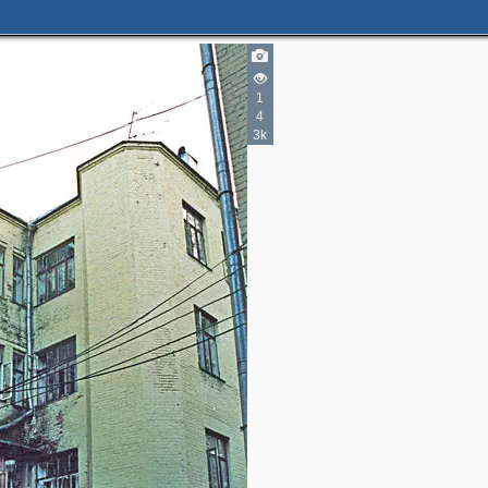
1
4
3k