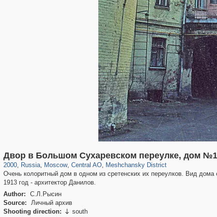
319,861
1,406,837
160,009
8,286
29,243
5,916
10,185
264
Двор в Большом Сухаревском переулке, дом №
2000
,
Russia
,
Moscow
,
Central AO
,
Meshchansky District
Очень колоритный дом в одном из сретенских их переулков. Вид дома
1913 год - архитектор Данилов.
Author:
С.Л.Рысин
Source:
Личный архив
Shooting direction:
south
