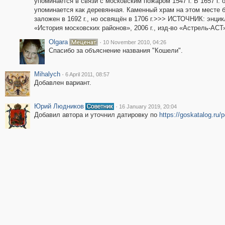
упоминается в связи с московским пожаром 1547 г. В 1657 г. 
упоминается как деревянная. Каменный храм на этом месте 
заложен в 1692 г., но освящён в 1706 г.>>> ИСТОЧНИК: энци
«История московских районов», 2006 г., изд-во «Астрель-АСТ
Olgara
·
10 November 2010, 04:26
Спасибо за объяснение названия "Кошели".
Mihalych
·
6 April 2011, 08:57
Добавлен вариант.
Юрий Людников
·
16 January 2019, 20:04
Добавил автора и уточнил датировку по
https://goskatalog.ru/