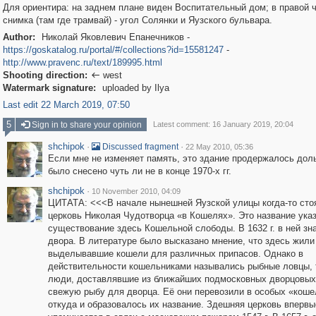
Для ориентира: на заднем плане виден Воспитательный дом; в правой 
снимка (там где трамвай) - угол Солянки и Яузского бульвара.
Author:
Николай Яковлевич Епанечников -
https://goskatalog.ru/portal/#/collections?id=15581247
-
http://www.pravenc.ru/text/189995.html
Shooting direction:
west

Watermark signature:
uploaded by Ilya
Last edit 22 March 2019, 07:50
5
Sign in to share your opinion
Latest comment: 16 January 2019, 20:04
shchipok
·
·
Discussed fragment
22 May 2010, 05:36
Если мне не изменяет память, это здание продержалось дол
было снесено чуть ли не в конце 1970-х гг.
shchipok
·
10 November 2010, 04:09
ЦИТАТА: <<<В начале нынешней Яузской улицы когда-то сто
церковь Николая Чудотворца «в Кошелях». Это название ука
существование здесь Кошельной слободы. В 1632 г. в ней зн
двора. В литературе было высказано мнение, что здесь жили
выделывавшие кошели для различных припасов. Однако в
действительности кошельниками назывались рыбные ловцы, 
люди, доставлявшие из ближайших подмосковных дворцовых
свежую рыбу для дворца. Её они перевозили в особых «коше
откуда и образовалось их название. Здешняя церковь впервы