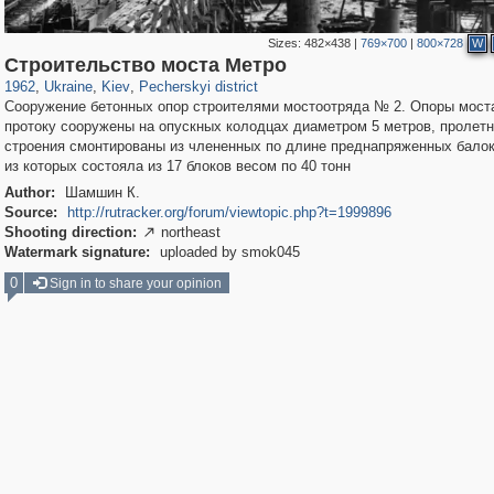
Sizes:
482×438
|
769×700
|
800×728
W
61,087
135,294
1,604
17,240
2,353
461
Строительство моста Метро
1962
,
Ukraine
,
Kiev
,
Pecherskyi district
Сооружение бетонных опор строителями мостоотряда № 2. Опоры мост
протоку сооружены на опускных колодцах диаметром 5 метров, пролет
строения смонтированы из члененных по длине преднапряженных балок
из которых состояла из 17 блоков весом по 40 тонн
Author:
Шамшин К.
Source:
http://rutracker.org/forum/viewtopic.php?t=1999896
Shooting direction:
northeast

Watermark signature:
uploaded by smok045
0
Sign in to share your opinion