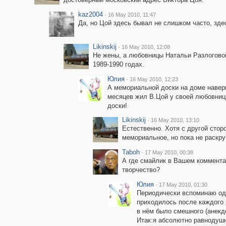
kaz2004
·
16 May 2010, 11:47
Да, но Цой здесь бывал не слишком часто, зде
Likinskij
·
16 May 2010, 12:08
Не жены, а любовницы Натальи Разлоговой
1989-1990 годах.
Юлия
·
16 May 2010, 12:23
А мемориальной доски на доме наверн
месяцев жил В.Цой у своей любовни
доски!
Likinskij
·
16 May 2010, 13:10
Естественно. Хотя с другой стор
мемориальное, но пока не раскру
Taboh
·
17 May 2010, 00:38
А где смайлик в Вашем комментар
творчество?
Юлия
·
17 May 2010, 01:30
Периодически вспоминаю одн
приходилось после каждого р
в нём было смешного (анекдо
Итак:я абсолютно равнодушн