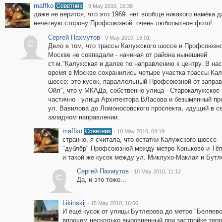
maffko
·
9 May 2010, 15:38
даже не верится, что это 1969. нет вообще никакого намёка 
нечётную сторону Профсоюзной. очень любопытное фото!
Сергей Пахмутов
·
9 May 2010, 16:01
С
Дело в том, что трассы Калужского шоссе и Профсоюзн
Москве не совпадали - начиная от района нынешней
ст.м."Калужская и далее по направлению к центру. В на
время в Москве сохранились четыре участка трассы Ка
шоссе: это кусок, параллельный Профсоюзной от заправк
Ойл", что у МКАДа, собственно улица - Старокалужское
частично - улица Архитектора ВЛасова и безымянный пр
ул. Вавилова до Ломоносовского проспекта, идущий в с
западном направлении.
maffko
·
10 May 2010, 04:19
странно, я считала, что остатки Калужского шоссе -
"дублёр" Профсоюзной между метро Коньково и Тё
и такой же кусок между ул. Миклухо-Маклая и Бутл
Сергей Пахмутов
·
10 May 2010, 11:12
С
Да, и это тоже...
Likinskij
·
15 May 2010, 16:50
И ещё кусок от улицы Бутлерова до метро "Беляево
впрочем несколько выровненный при застройке терр