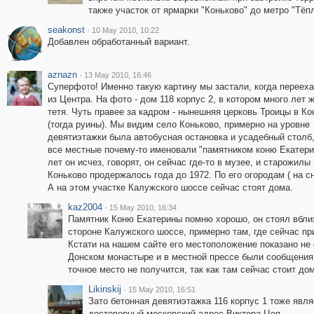
также участок от ярмарки "Коньково" до метро "Тёп
seakonst
·
10 May 2010, 10:22
Добавлен обработанный вариант.
aznazn
·
13 May 2010, 16:46
Суперфото! Именно такую картину мы застали, когда переех
из Центра. На фото - дом 118 корпус 2, в котором много лет 
тетя. Чуть правее за кадром - нынешняя церковь Троицы в Ко
(тогда руины). Мы видим село Коньково, примерно на уровне
девятиэтажки была автобусная остановка и усадебный столб
все местные почему-то именовали "памятником коню Екатери
лет он исчез, говорят, он сейчас где-то в музее, и старожил
Коньково продержалось года до 1972. По его огородам ( на 
А на этом участке Калужского шоссе сейчас стоят дома.
kaz2004
·
15 May 2010, 16:34
Памятник Коню Екатерины помню хорошо, он стоял вблизи
стороне Калужского шоссе, примерно там, где сейчас при
Кстати на нашем сайте его местоположение показано не 
Донском монастыре и в местной прессе были сообщения,
точное место не получится, так как там сейчас стоит до
Likinskij
·
15 May 2010, 16:51
Зато бетонная девятиэтажка 116 корпус 1 тоже явл
достоверный московский адрес Виктора Цоя.