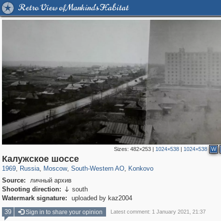
Retro View of Mankind's Habitat
Sizes:
482×253
|
1024×538
|
1024×538
W
319,861
1,406,837
8,286
12,415
29,243
76
857
1
Калужское шоссе
1969
,
Russia
,
Moscow
,
South-Western AO
,
Konkovo
Source:
личный архив
Shooting direction:
south

Watermark signature:
uploaded by kaz2004
39
Sign in to share your opinion
Latest comment: 1 January 2021, 21:37