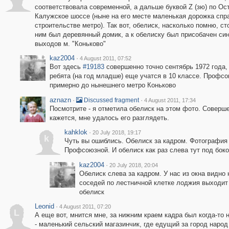
соответствовала современной, а дальше буквой Z (зю) по Ос
Калужское шоссе (ныне на его месте маленькая дорожка спр
строительстве метро). Так вот, обелиск, насколько помню, ст
ним был деревянный домик, а к обелиску был присобачен син
выходов м. "Коньково"
kaz2004
·
4 August 2011, 07:52
Вот здесь
#19183
совершенно точно сентябрь 1972 года, 
ребята (на год младше) еще учатся в 10 классе. Профс
примерно до нынешнего метро Коньково
aznazn
·
·
Discussed fragment
4 August 2011, 17:34
Посмотрите - я отметила обелиск на этом фото. Совершен
кажется, мне удалось его разглядеть.
kahklok
·
20 July 2018, 19:17
k
Чуть вы ошиблись. Обелиск за кадром. Фотография 
Профсоюзной. И обелиск как раз слева тут под бок
kaz2004
·
20 July 2018, 20:04
Обелиск слева за кадром. У нас из окна видно 
соседей по лестничной клетке лоджия выходит
обелиск
Leonid
·
4 August 2011, 07:20
L
А еще вот, мнится мне, за нижним краем кадра был когда-то 
- маленький сельский магазинчик, где едущий за город народ