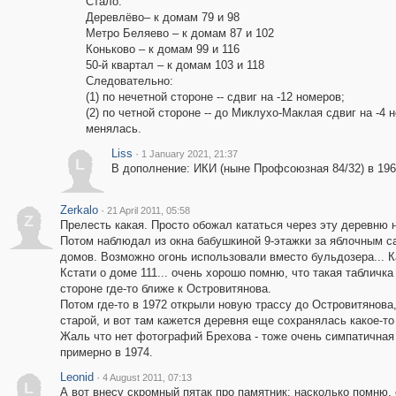
Стало:
Деревлёво– к домам 79 и 98
Метро Беляево – к домам 87 и 102
Коньково – к домам 99 и 116
50-й квартал – к домам 103 и 118
Следовательно:
(1) по нечетной стороне -- сдвиг на -12 номеров;
(2) по четной стороне -- до Миклухо-Маклая сдвиг на -
менялась.
Liss
·
1 January 2021, 21:37
L
В дополнение: ИКИ (ныне Профсоюзная 84/32) в 19
Zerkalo
·
21 April 2011, 05:58
Z
Прелесть какая. Просто обожал кататься через эту деревню на
Потом наблюдал из окна бабушкиной 9-этажки за яблочным са
домов. Возможно огонь использовали вместо бульдозера... К
Кстати о доме 111... очень хорошо помню, что такая табличк
стороне где-то ближе к Островитянова.
Потом где-то в 1972 открыли новую трассу до Островитянова
старой, и вот там кажется деревня еще сохранялась какое-то
Жаль что нет фотографий Брехова - тоже очень симпатичная
примерно в 1974.
Leonid
·
4 August 2011, 07:13
L
А вот внесу скромный пятак про памятник: насколько помню,