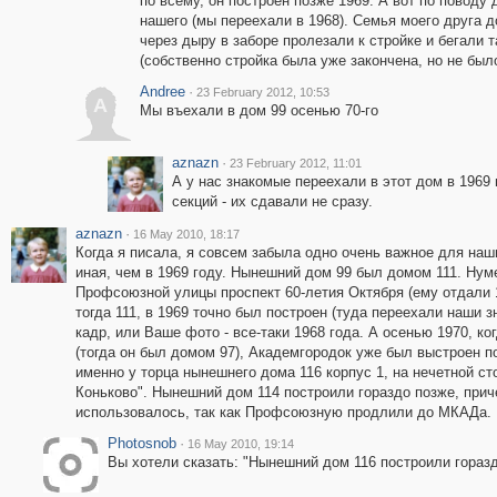
по всему, он построен позже 1969. А вот по поводу 
нашего (мы переехали в 1968). Семья моего друга 
через дыру в заборе пролезали к стройке и бегали 
(собственно стройка была уже закончена, но не был
Andree
·
23 February 2012, 10:53
A
Мы въехали в дом 99 осенью 70-го
aznazn
·
23 February 2012, 11:01
А у нас знакомые переехали в этот дом в 1969 
секций - их сдавали не сразу.
aznazn
·
16 May 2010, 18:17
Когда я писала, я совсем забыла одно очень важное для на
иная, чем в 1969 году. Нынешний дом 99 был домом 111. Нум
Профсоюзной улицы проспект 60-летия Октября (ему отдали 1
тогда 111, в 1969 точно был построен (туда переехали наши з
кадр, или Ваше фото - все-таки 1968 года. А осенью 1970, к
(тогда он был домом 97), Академгородок уже был выстроен п
именно у торца нынешнего дома 116 корпус 1, на нечетной ст
Коньково". Нынешний дом 114 построили гораздо позже, прич
использовалось, так как Профсоюзную продлили до МКАДа.
Photosnob
·
16 May 2010, 19:14
Вы хотели сказать: "Нынешний дом 116 построили горазд