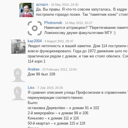
aznazn
·
16 May 2010, 19:30
Да, Вы правы. Я что-то совсем запуталась. В кадре 
построили гораздо позже. Так "памятник коню" стоял
Photosnob
·
16 May 2010, 20:27
Намечается аттракцион? "Перетягивание памятн
Ломоносову двумя факультетами МГУ :)
kaz2004
·
4 August 2011, 05:47
Увидел неточность в вашей заметке. Дом 114 построили 
вовсю функционировало. Года до 1972 движение шло по
практически рядом с домом, и там же стоял обелиск. С
114 корп.1
Andree
·
23 February 2012, 10:54
A
Дом 99 был 109
Liss
·
7 July 2019, 20:26
L
Я сравнил описания улицы Профсоюзная в справочнике "У
перенумерации соответственно.
Было:
остановка Деревлёво – к домам 91 и 102
2-й микрорайон – к домам 99 и 106
Коньково – к домам 111 и 116
50-й квартал – к домам 115 и 118