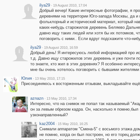
ilya29
·
19 August 2010, 17:04
i
Добрый вечер! Какие интересные фотографии, я пр
деревнями на территории Юго-запада Москвы, да и 
фольклорный и исторический материал, который нав
каких-нибудь старожилов деревень Беляево Дальнее
давно ищу таких людей или хотя бы их потомков, ч
поговорить с ними.. Если вдруг подскажите что-ниб
ilya29
·
19 August 2010, 16:59
i
Добрый день! Я интересуюсь любой информацией про ис
т.д. Давно ищу старожилов этих деревень и уже почти п
то знаете, кто жил в этих деревнях? Я особенно интер
мне бы очень хотелось поговорить с бывшими жителями 
Юлия
·
13 May 2010, 17:15
Присоединяюсь к восторженным отзывам, выкладывайте ещё
aznazn
·
13 May 2010, 17:34
Интересно, что на снимок не попал так называемый "Ака
он за левым обрезом кадра. Он, насколько я помню,был 
узконаправленный?
kaz2004
·
15 May 2010, 16:25
Снимали аппаратом "Смена-5" с восьмого этажа дом
не помню, когда он был построен, но его торец дол