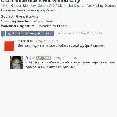
Сказочный бык в Нескучном саду
1968
,
Russia
,
Moscow
,
Central AO
,
Yakimanka District
,
Neskuchny Garden
Очень он был красивый и добрый...
Source:
Личный архив
Shooting direction:
southwest

Watermark signature:
uploaded by Olgara
2
Sign in to share your opinion
Latest comment: 9 May 2010, 11:46
maratstas
·
9 May 2010, 11:42
Вот так люди начинают любить город! Добрый снимок!
Olgara
·
9 May 2010, 11:46
С тех пор я, особенно, люблю все скульптуры животных, 
подсознании считая из живыми...