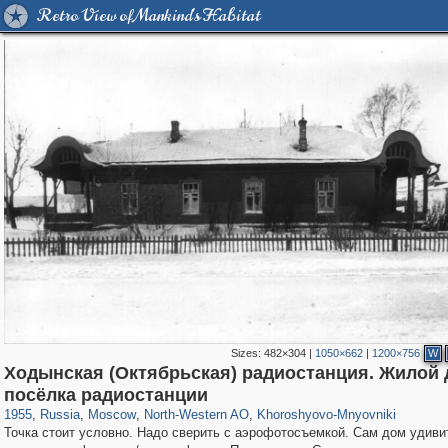
Retro View of Mankind's Habitat
Sizes:
482×304
|
1050×662
|
1200×756
W
Ходынская (Октябрьская) радиостанция. Жилой
319,780
1,406,485
8,286
8,080
29,243
112
2,367
28
посёлка радиостанции
1955
,
Russia
,
Moscow
,
North-Western AO
,
Khoroshyovo-Mnyovniki
Точка стоит условно. Надо сверить с аэрофотосъемкой. Сам дом удиви