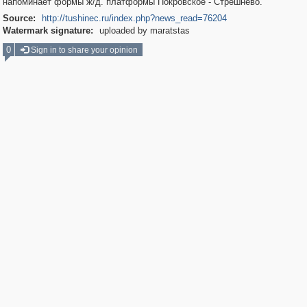
напоминает формы ж/д. платформы Покровское - Стрешнево.
Source:
http://tushinec.ru/index.php?news_read=76204
Watermark signature:
uploaded by maratstas
0
Sign in to share your opinion