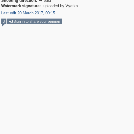
Shooting direction:
east

Watermark signature:
uploaded by Vyatka
Last edit 20 March 2017, 00:15
0
Sign in to share your opinion