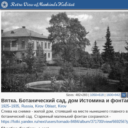
Retro View of Mankind's Habitat
Sizes:
482×283
|
1050×618
|
1600×942
W
14,648
1,406,255
10,917
467
29,243
400
Вятка. Ботанический сад, дом Истомина и фонта
1925
–
1935
,
Russia
,
Kirov Oblast
,
Kirov
Слева на снимке - жилой дом, стоявший на месте нынешнего главного в
ботанический сад. Старинный маленький фонтан сохранился -
https://fotki.yandex.ru/next/users/tornado-8484/album/371700/view/669256