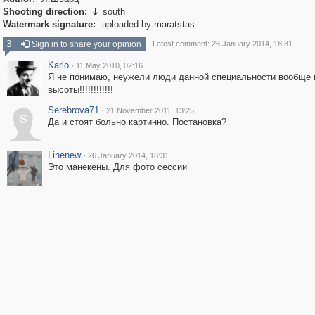
Shooting direction:
south

Watermark signature:
uploaded by maratstas
3
Sign in to share your opinion
Latest comment: 26 January 2014, 18:31
Karlo
·
11 May 2010, 02:16
Я не понимаю, неужели люди данной специальности вообще 
высоты!!!!!!!!!!!!
Serebrova71
·
21 November 2011, 13:25
S
Да и стоят больно картинно. Постановка?
Linenew
·
26 January 2014, 18:31
Это манекены. Для фото сессии