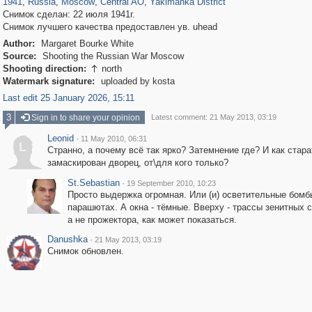
1941
,
Russia
,
Moscow
,
Central AO
,
Yakimanka District
Снимок сделан: 22 июля 1941г.
Снимок лучшего качества предоставлен ув. uhead
Author:
Margaret Bourke White
Source:
Shooting the Russian War Moscow
Shooting direction:
north

Watermark signature:
uploaded by kosta
Last edit 25 January 2026, 15:11
3
Sign in to share your opinion
Latest comment: 21 May 2013, 03:19
Leonid
·
11 May 2010, 06:31
L
Странно, а почему всё так ярко? Затемнение где? И как стар
замаскирован дворец, от\для кого только?
St.Sebastian
·
19 September 2010, 10:23
Просто выдержка огромная. Или (и) осветительные бомб
парашютах. А окна - тёмные. Вверху - трассы зенитных 
а не прожектора, как может показаться.
Danushka
·
21 May 2013, 03:19
Снимок обновлен.