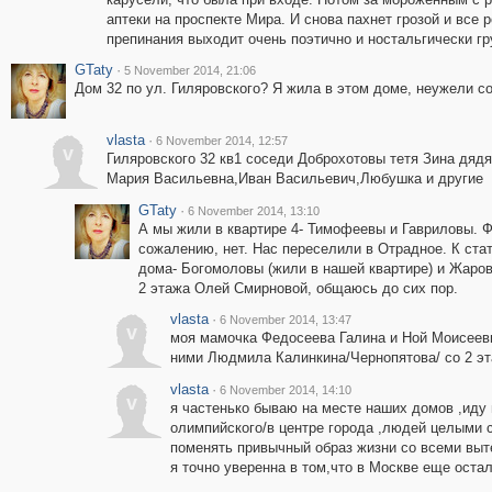
аптеки на проспекте Мира. И снова пахнет грозой и все 
препинания выходит очень поэтично и ностальгически гр
GTaty
·
5 November 2014, 21:06
Дом 32 по ул. Гиляровского? Я жила в этом доме, неужели с
vlasta
·
6 November 2014, 12:57
v
Гиляровского 32 кв1 соседи Доброхотовы тетя Зина дяд
Мария Васильевна,Иван Васильевич,Любушка и другие
GTaty
·
6 November 2014, 13:10
А мы жили в квартире 4- Тимофеевы и Гавриловы. 
сожалению, нет. Нас переселили в Отрадное. К ста
дома- Богомоловы (жили в нашей квартире) и Жаровы
2 этажа Олей Смирновой, общаюсь до сих пор.
vlasta
·
6 November 2014, 13:47
v
моя мамочка Федосеева Галина и Ной Моисеевич
ними Людмила Калинкина/Чернопятова/ со 2 эт
vlasta
·
6 November 2014, 14:10
v
я частенько бываю на месте наших домов ,иду 
олимпийского/в центре города ,людей целыми 
поменять привычный образ жизни со всеми выт
я точно уверенна в том,что в Москве еще ос