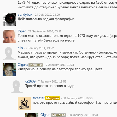
1973-74 годах частенько приходилось ездить на №50 от Баум
института до стадиона "Буревестник" заниматься легкой атле
sandybux
·
24 July 2010, 03:09
Действительно редкая фотография
Piper
·
22 September 2010, 03:11
Точно можно сказать только одно - в 1973 году эти дома (спр
слева от путей) были ещё на месте
elis
·
7 January 2011, 19:22
e
Маршрут трамвая вроде читается как Останкино - Богородско
значит, что фото - до 1972 года; позже маршрут стал Останки
Olgara
·
7 January 2011, 19:31
Интересно, а почему на светофоре только два цвета...
or2609
·
7 January 2011, 19:57
o
Третий просто не попал в кадр
forester
·
30 January 2011, 10:50
нет, это просто трамвайный светофор. Там настоящ
Olgara
·
30 January 2011, 11:31