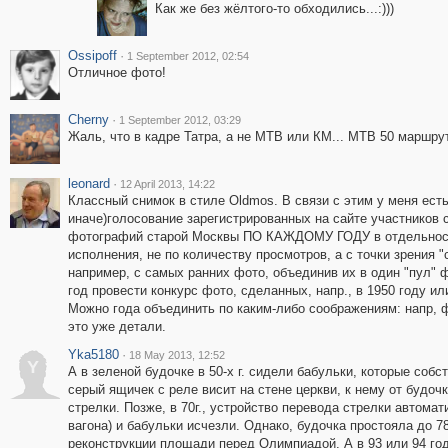
Как же без жёлтого-то обходились...:)))
Ossipoff
·
1 September 2012, 02:54
Отличное фото!
Cherny
·
1 September 2012, 03:29
Жаль, что в кадре Татра, а не МТВ или КМ... МТВ 50 маршрут
leonard
·
12 April 2013, 14:22
Классный снимок в стиле Oldmos. В связи с этим у меня ест
иначе)голосование зарегистрированных на сайте участников 
фотографий старой Москвы ПО КАЖДОМУ ГОДУ в отдельности (
исполнения, не по количеству просмотров, а с точки зрения 
например, с самых ранних фото, объединив их в один "пул"
год провести конкурс фото, сделанных, напр., в 1950 году или
Можно года объединить по каким-либо соображениям: напр, фо
это уже детали.
Yka5180
·
18 May 2013, 12:52
Y
А в зеленой будочке в 50-х г. сидели бабульки, которые соб
серый ящичек с реле висит на стене церкви, к нему от будоч
стрелки. Позже, в 70г., устройство перевода стрелки автома
вагона) и бабульки исчезли. Однако, будочка простояла до 7
реконструкции площади перед Олимпиадой. А в 93 или 94 год