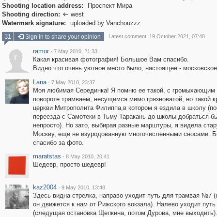
Shooting location address:
Проспект Мира
Shooting direction:
west

Watermark signature:
uploaded by Vanchouzzz
31
Sign in to share your opinion
Latest comment: 19 October 2021, 07:48
ramor
·
7 May 2010, 21:33
r
Какая красивая фотография! Большое Вам спасибо.
Видно что очень уютное место было, настоящее - московское
Lana
·
7 May 2010, 23:37
Моя любимая Серединка! Я помню ее такой, с громыхающим 
повороте трамваем, несущимся мимо грязноватой, но такой к
церкви Митрополита Филиппа,в котором я ездила в школу (п
переезда с Самотеки в Тьму-Таракань до школы добраться б
непросто). Но зато, выбирая разные марштуры, я видела ста
Москву, еще не изуродованную многочисленными сносами. 
спасибо за фото.
maratstas
·
8 May 2010, 20:41
Шедевр, просто шедевр!
kaz2004
·
9 May 2010, 13:48
Здесь видна стрелка, направо уходит путь для трамвая №7 (
он движется к нам от Рижского вокзала). Налево уходит пут
(следущая остановка Щепкина, потом Дурова, мне выходить)