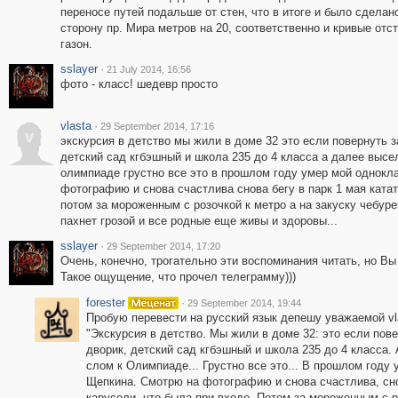
переносе путей подальше от стен, что в итоге и было сдела
сторону пр. Мира метров на 20, соответственно и кривые отст
газон.
sslayer
·
21 July 2014, 16:56
фото - класс! шедевр просто
vlasta
·
29 September 2014, 17:16
v
экскурсия в детство мы жили в доме 32 это если повернуть 
детский сад кгбэшный и школа 235 до 4 класса а далее высе
олимпиаде грустно все это в прошлом году умер мой однокл
фотографию и снова счастлива снова бегу в парк 1 мая катат
потом за мороженным с розочкой к метро а на закуску чебуре
пахнет грозой и все родные еще живы и здоровы...
sslayer
·
29 September 2014, 17:20
Очень, конечно, трогательно эти воспоминания читать, но Вы
Такое ощущение, что прочел телеграмму)))
forester
·
29 September 2014, 19:44
Пробую перевести на русский язык депешу уважаемой vl
"Экскурсия в детство. Мы жили в доме 32: это если пов
дворик, детский сад кгбэшный и школа 235 до 4 класса.
слом к Олимпиаде... Грустно все это... В прошлом году
Щепкина. Смотрю на фотографию и снова счастлива, снов
карусели, что была при входе. Потом за мороженным с ро