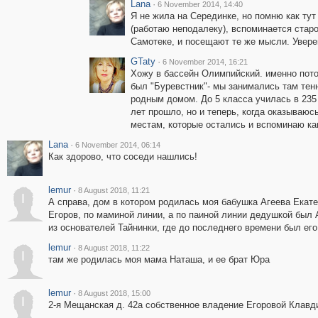
Lana
·
6 November 2014, 14:40
Я не жила на Серединке, но помню как ту
(работаю неподалеку), вспоминается стар
Самотеке, и посещают те же мысли. Уверена
GTaty
·
6 November 2014, 16:21
Хожу в бассейн Олимпийский. именно потом
был "Буревстник"- мы занимались там тен
родным домом. До 5 класса училась в 235
лет прошло, но и теперь, когда оказываюс
местам, которые остались и вспоминаю как
Lana
·
6 November 2014, 06:14
Как здорово, что соседи нашлись!
lemur
·
8 August 2018, 11:21
l
А справа, дом в котором родилась моя бабушка Агеева Екат
Егоров, по маминой линии, а по паиной линии дедушкой был
из основателей Тайнинки, где до последнего времени был его
lemur
·
8 August 2018, 11:22
l
там же родилась моя мама Наташа, и ее брат Юра
lemur
·
8 August 2018, 15:00
l
2-я Мещанская д. 42а собственное владение Егоровой Клав