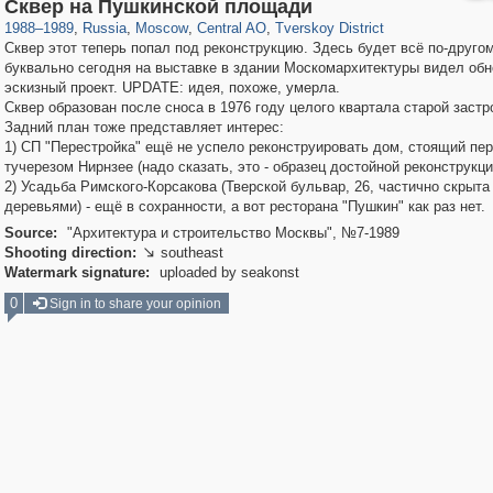
319,882
1,407,347
160,021
8,286
29,248
5,916
53,055
2,283
Сквер на Пушкинской площади
1988
–
1989
,
Russia
,
Moscow
,
Central AO
,
Tverskoy District
Сквер этот теперь попал под реконструкцию. Здесь будет всё по-другом
буквально сегодня на выставке в здании Москомархитектуры видел об
эскизный проект. UPDATE: идея, похоже, умерла.
Сквер образован после сноса в 1976 году целого квартала старой застр
Задний план тоже представляет интерес:
1) СП "Перестройка" ещё не успело реконструировать дом, стоящий пе
тучерезом Нирнзее (надо сказать, это - образец достойной реконструкци
2) Усадьба Римского-Корсакова (Тверской бульвар, 26, частично скрыта
деревьями) - ещё в сохранности, а вот ресторана "Пушкин" как раз нет.
Source:
"Архитектура и строительство Москвы", №7-1989
Shooting direction:
southeast

Watermark signature:
uploaded by seakonst
0
Sign in to share your opinion