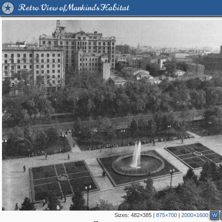
Retro View of Mankind's Habitat
Sizes:
482×385
|
875×700
|
2000×1600
W