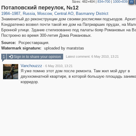
Sizes:
482×404
|
834×700
|
1000×839
W
319,882
1,407,337
160,021
8,286
29,248
5,916
13,204
520
Потаповский переулок, №12
1984
–
1987
,
Russia
,
Moscow
,
Central AO
,
Basmanny District
Знаменитый до реконструкции дом своими росписями подъездов. Архит
Кондратенко возвел почти такой же дом на Патриарших прудах, на Мал
Бронной улице. Здание стилизованно под палаты бояр Романовых на Ва
Построено во время 300-летия Дома Романовых.
Source:
Росреставрация.
Watermark signature:
uploaded by maratstas
1
Sign in to share your opinion
Latest comment: 6 May 2010, 13:21
Vanchouzzz
·
6 May 2010, 13:21
Я уже помню этот дом после ремонта. Там жил мой друг в
двухкомнатной квартире, в которой большую площадь заним
корридор.