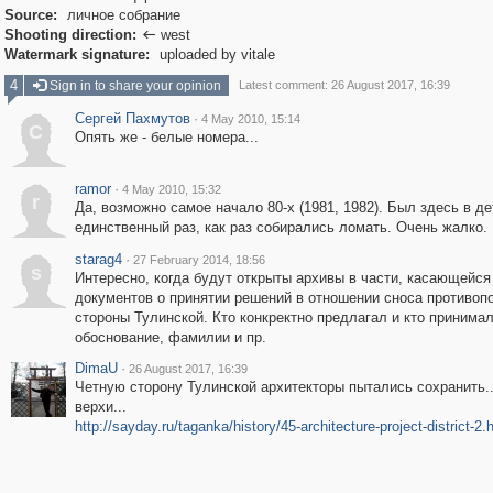
Source:
личное собрание
Shooting direction:
west

Watermark signature:
uploaded by vitale
4
Sign in to share your opinion
Latest comment: 26 August 2017, 16:39
Сергей Пахмутов
·
4 May 2010, 15:14
С
Опять же - белые номера...
ramor
·
4 May 2010, 15:32
r
Да, возможно самое начало 80-х (1981, 1982). Был здесь в де
единственный раз, как раз собирались ломать. Очень жалко.
starag4
·
27 February 2014, 18:56
s
Интересно, когда будут открыты архивы в части, касающейся
документов о принятии решений в отношении сноса противоп
стороны Тулинской. Кто конкректно предлагал и кто принима
обоснование, фамилии и пр.
DimaU
·
26 August 2017, 16:39
Четную сторону Тулинской архитекторы пытались сохранить..
верхи...
http://sayday.ru/taganka/history/45-architecture-project-district-2.