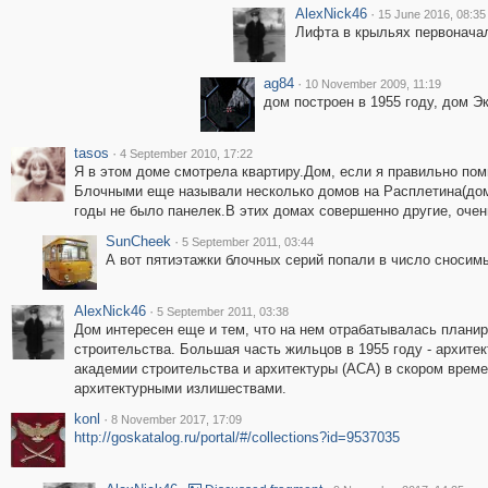
AlexNick46
·
15 June 2016, 08:35
Лифта в крыльях первоначаль
ag84
·
10 November 2009, 11:19
дом построен в 1955 году, дом 
tasos
·
4 September 2010, 17:22
Я в этом доме смотрела квартиру.Дом, если я правильно пом
Блочными еще называли несколько домов на Расплетина(дом
годы не было панелек.В этих домах совершенно другие, очен
SunCheek
·
5 September 2011, 03:44
А вот пятиэтажки блочных серий попали в число сносимы
AlexNick46
·
5 September 2011, 03:38
Дом интересен еще и тем, что на нем отрабатывалась плани
строительства. Большая часть жильцов в 1955 году - архите
академии строительства и архитектуры (АСА) в скором време
архитектурными излишествами.
konl
·
8 November 2017, 17:09
http://goskatalog.ru/portal/#/collections?id=9537035