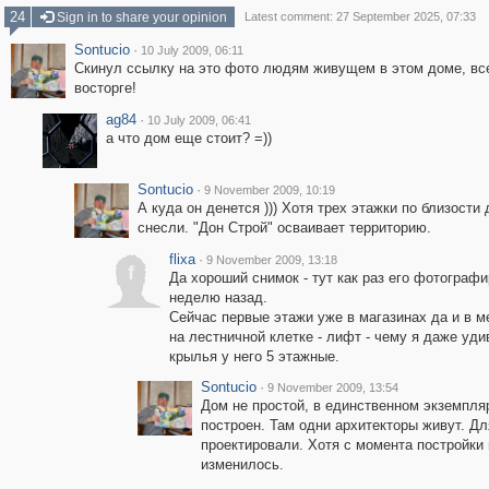
24
Sign in to share your opinion
Latest comment: 27 September 2025, 07:33
Sontucio
·
10 July 2009, 06:11
Скинул ссылку на это фото людям живущем в этом доме, все
восторге!
ag84
·
10 July 2009, 06:41
а что дом еще стоит? =))
Sontucio
·
9 November 2009, 10:19
А куда он денется ))) Хотя трех этажки по близости
снесли. "Дон Строй" осваивает территорию.
flixa
·
9 November 2009, 13:18
f
Да хороший снимок - тут как раз его фотограф
неделю назад.
Сейчас первые этажи уже в магазинах да и в м
на лестничной клетке - лифт - чему я даже удив
крылья у него 5 этажные.
Sontucio
·
9 November 2009, 13:54
Дом не простой, в единственном экземпля
построен. Там одни архитекторы живут. Дл
проектировали. Хотя с момента постройки 
изменилось.