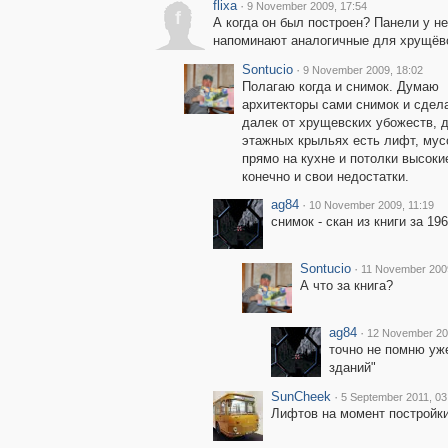
flixa
·
9 November 2009, 17:54
f
А когда он был построен? Панели у не
напоминают аналогичные для хрущёв
Sontucio
·
9 November 2009, 18:02
Полагаю когда и снимок. Думаю
архитекторы сами снимок и сдел
далек от хрущевских убожеств, д
этажных крыльях есть лифт, мус
прямо на кухне и потолки высоки
конечно и свои недостатки.
ag84
·
10 November 2009, 11:19
снимок - скан из книги за 196
Sontucio
·
11 November 2009
А что за книга?
ag84
·
12 November 20
точно не помню уж
зданий"
SunCheek
·
5 September 2011, 03
Лифтов на момент постройки