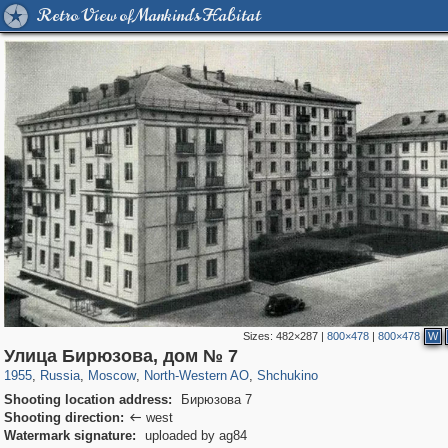
Retro View of Mankind's Habitat
Sizes:
482×287
|
800×478
|
800×478
W
319,780
1,406,258
8,286
8,080
29,243
112
1,167
22
Улица Бирюзова, дом № 7
1955
,
Russia
,
Moscow
,
North-Western AO
,
Shchukino
Shooting location address:
Бирюзова 7
Shooting direction:
west

Watermark signature:
uploaded by ag84