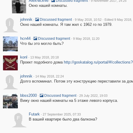
AlexNick46
·
·
Discussed fragment
9 November 2017, 14:25
Окно нашей комнаты.
johnnik
·
·
·
Discussed fragment
9 May 2018, 10:52
Edited 9 May 2018,
j
Окно нашей комнаты. Я там жил с 1962 го по 1979.
hcn44
·
·
Discussed fragment
9 May 2018, 11:20
Что бы это могло быть?
konl
·
13 May 2018, 20:18
Проект подобного дома
http://goskatalog.ru/portal/#/collection
johnnik
·
14 May 2018, 22:24
j
Долго вспоминал. Потом эту конструкцию переставили за дом
bbss2000
·
·
Discussed fragment
29 July 2022, 19:03
Вижу окно нашей комнаты на 5 этаже левого корпуса.
Futark
·
27 September 2025, 07:33
F
В вашей квартире было два балкона?