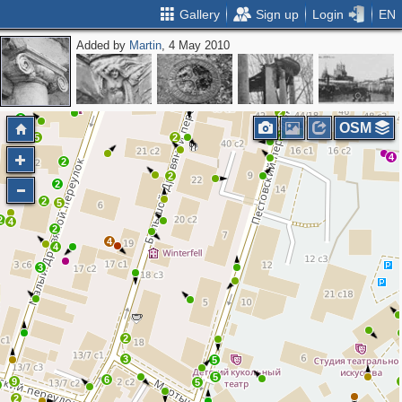
Gallery
Sign up
Login
EN
Added by
Martin
, 4 May 2010
3
4
3
3
2
5
3
3
2
2
2
3
OSM
2
5
2
4
2
2
2
2
5
2
4
2
4
4
3
2
3
5
5
6
9
5
2