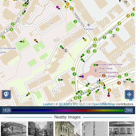
2
2
3
2
4
2
4
2
4
3
5
2
2
3
4
3
3
5
2
2
2
3
2
3
6
2
3
6
5
4
Leaflet
| ©
SCANEX ITC LLC
7
| ©
OpenStreetMap
contributors
2
4
1826
2000
2
2
Nearby images
2
3
4