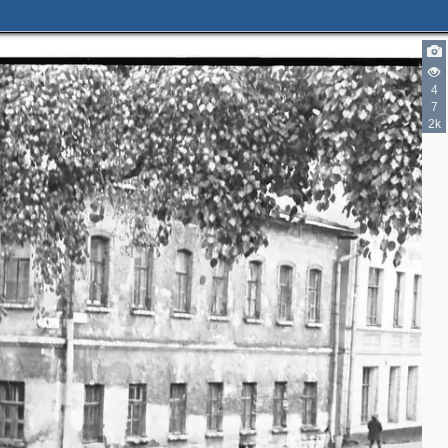
4
7
2k
2
3