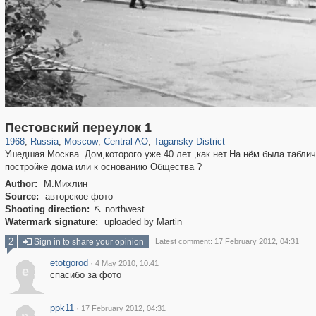
319,861
1,406,871
160,009
8,286
29,248
5,916
10,740
402
Пестовский переулок 1
1968
,
Russia
,
Moscow
,
Central AO
,
Tagansky District
Ушедшая Москва. Дом,которого уже 40 лет ,как нет.На нём была табли
постройке дома или к основанию Общества ?
Author:
М.Михлин
Source:
авторское фото
Shooting direction:
northwest

Watermark signature:
uploaded by Martin
2
Sign in to share your opinion
Latest comment: 17 February 2012, 04:31
etotgorod
·
4 May 2010, 10:41
e
спасибо за фото
ppk11
·
17 February 2012, 04:31