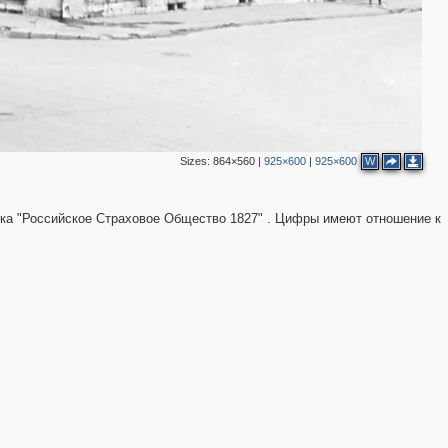
2
Sizes:
864×560
|
925×600
|
925×600
W
чка "Российское Страховое Общество 1827" . Цифры имеют отношение к