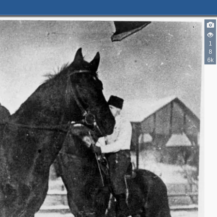
1
8
6k