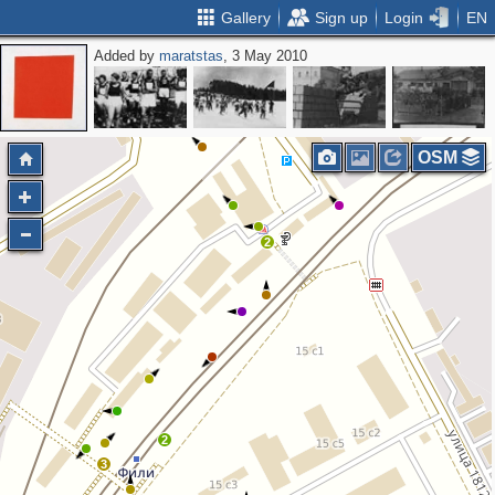
Gallery
Sign up
Login
EN
Added by
maratstas
, 3 May 2010
2
2
OSM
2
2
3