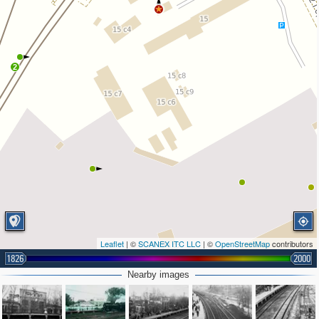
2
Leaflet
| ©
SCANEX ITC LLC
| ©
OpenStreetMap
contributors
1826
2000
Nearby images