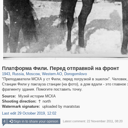
319,861
1,406,849
8,286
27,129
29,243
310
6,082
107
Платформа Фили. Перед отправкой на фронт
1943
,
Russia
,
Moscow
,
Western AO
,
Dorogomilovo
"Преподаватели МСХА у ст Фили, перед погрузкой в эшелон". Человек
Станции Фили у пакгауза станции (на фото), а дом вдали - это главное
фрагменту здания. Помогите поставить точку.
Source:
Музей истории МСХА
Shooting direction:
north

Watermark signature:
uploaded by maratstas
Last edit 29 October 2019, 12:02
4
Sign in to share your opinion
Latest comment: 22 November 2011, 08:20