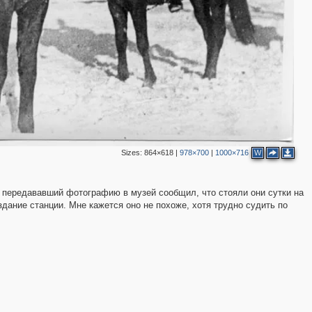
Sizes:
864×618
|
978×700
|
1000×716
W
, передававший фотографию в музей сообщил, что стояли они сутки на
 здание станции. Мне кажется оно не похоже, хотя трудно судить по