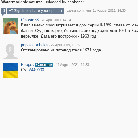
Watermark signature:
uploaded by seakonst
3
Sign in to share your opinion
Latest comment: 11 August 2021, 14:33
Classic78
·
26 April 2009, 14:14
Вдали четко просматривается дом серии II-18/9, слева от М
башни. Судя по карте, больше всего подходит дом 10к1 в Ко
переулке. Дата его постройки - 1963 год.
popala_sobaka
·
27 April 2009, 16:35
p
Отсканировано из путеводителя 1971 года.
Pirogov
·
11 August 2021, 14:33
См.
#449903