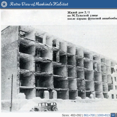
Retro View of Mankind's Habitat
Sizes:
482×392
|
861×700
|
1000×813
W