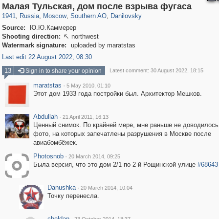
319,861
1,406,849
8,286
21,648
29,243
390
5,921
116
Малая Тульская, дом после взрыва фугаса
1941
,
Russia
,
Moscow
,
Southern AO
,
Danilovsky
Source:
Ю.Ю.Каммерер
Shooting direction:
northwest

Watermark signature:
uploaded by maratstas
Last edit 22 August 2022, 08:30
13
Sign in to share your opinion
Latest comment: 30 August 2022, 18:15
maratstas
·
5 May 2010, 01:10
Этот дом 1933 года постройки был. Архитектор Мешков.
Abdullah
·
21 April 2011, 16:13
Ценный снимок. По крайней мере, мне раньше не доводилось
фото, на которых запечатлены разрушения в Москве после
авиабомбёжек.
Photosnob
·
20 March 2014, 09:25
Была версия, что это дом 2/1 по 2-й Рощинской улице
#68643
Danushka
·
20 March 2014, 10:04
Точку перенесла.
cheldan
·