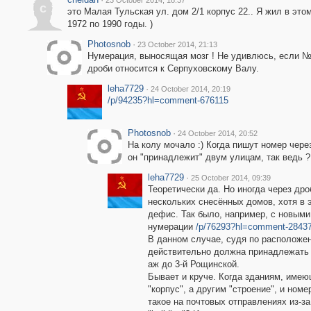
23 October 2014, 18:37
c
это Малая Тульская ул. дом 2/1 корпус 22.. Я жил в это
1972 по 1990 годы. )
Photosnob
·
23 October 2014, 21:13
Нумерация, выносящая мозг ! Не удивлюсь, если №
дроби относится к Серпуховскому Валу.
leha7729
·
24 October 2014, 20:19
/p/94235?hl=comment-676115
Photosnob
·
24 October 2014, 20:52
На колу мочало :) Когда пишут номер через
он "принадлежит" двум улицам, так ведь ?
leha7729
·
25 October 2014, 09:39
Теоретически да. Но иногда через др
нескольких снесённых домов, хотя в 
дефис. Так было, например, с новым
нумерации
/p/76293?hl=comment-2843
В данном случае, судя по расположен
действительно должна принадлежать 
аж до 3-й Рощинской.
Бывает и круче. Когда зданиям, име
"корпус", а другим "строение", и номе
такое на почтовых отправлениях из-за