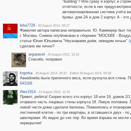
"building"? Или сразу и корпус и стр
отчётности, если в них предусмотрена
автоматизированная система учёта в
буквы: дом 2А и дом 2 корпус А - это
leha7729
·
30 August 2014, 09:27
Фамилия автора написана неправильно. Ю. Каммерер был то
г. Москвы. Снимок опубликован в сборнике "МОСКВЕ - Воздушн
статье Юлия Юльевича "Неузнаваем днём, невидим ночью"
/
сделано им лично?
argopavel
·
30 August 2022, 18:15
Спасибо, поправил
krgorka
·
·
30 August 2014, 09:37
Edited 30 August 2014, 09:39
Авиабомба была приличного веса, если рухнула вся стена. 
643168
Alex1914
·
21 August 2022, 11:43
Привет, ребята! Скорее всего это корпус 18 или 19, домов 2
оторвало часть лицевых стены корпуса 19. Левую половину. 
левой части дома сделали балконы. Поменялась и планировка
лестничной клетке - по три квартиры, в оставшихся двух - п
швелерами. Их видно до сих пор. Во время взрыва не могли
перекрытия!