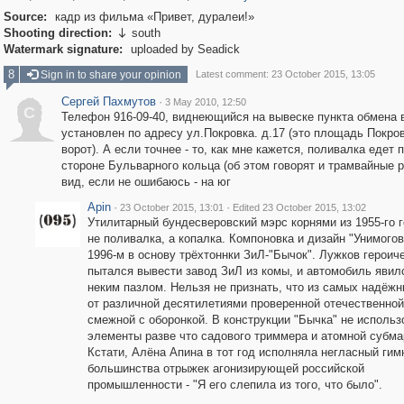
Source:
кадр из фильма «Привет, дуралеи!»
Shooting direction:
south

Watermark signature:
uploaded by Seadick
8
Sign in to share your opinion
Latest comment: 23 October 2015, 13:05
Сергей Пахмутов
·
3 May 2010, 12:50
С
Телефон 916-09-40, виднеющийся на вывеске пункта обмена 
установлен по адресу ул.Покровка. д.17 (это площадь Покро
ворот). А если точнее - то, как мне кажется, поливалка едет 
стороне Бульварного кольца (об этом говорят и трамвайные р
вид, если не ошибаюсь - на юг
Apin
·
·
23 October 2015, 13:01
Edited 23 October 2015, 13:02
Утилитарный бундесверовский мэрс корнями из 1955-го г
не поливалка, а копалка. Компоновка и дизайн "Унимогов
1996-м в основу трёхтоннки ЗиЛ-"Бычок". Лужков героич
пытался вывести завод ЗиЛ из комы, и автомобиль явил
неким пазлом. Нельзя не признать, что из самых надёжн
от различной десятилетиями проверенной отечественной
смежной с оборонкой. В конструкции "Бычка" не исполь
элементы разве что садового триммера и атомной субма
Кстати, Алёна Апина в тот год исполняла негласный гим
большинства отрыжек агонизирующей российской
промышленности - "Я его слепила из того, что было".