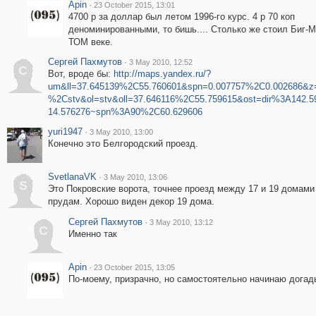
Apin
·
23 October 2015, 13:01
4700 р за доллар был летом 1996-го курс. 4 р 70 коп
деноминированными, то бишь.... Столько же стоил Биг-
ТОМ веке.
Сергей Пахмутов
·
3 May 2010, 12:52
С
Вот, вроде бы:
http://maps.yandex.ru/?
um&ll=37.645139%2C55.760601&spn=0.007757%2C0.002686&z
%2Cstv&ol=stv&oll=37.646116%2C55.759615&ost=dir%3A142.
14.576276~spn%3A90%2C60.629606
yuri1947
·
3 May 2010, 13:00
Конечно это Белгородский проезд.
SvetlanaVK
·
3 May 2010, 13:06
S
Это Покровские ворота, точнее проезд между 17 и 19 домами 
прудам. Хорошо виден декор 19 дома.
Сергей Пахмутов
·
3 May 2010, 13:12
С
Именно так
Apin
·
23 October 2015, 13:05
По-моему, призрачно, но самостоятельно начинаю догады