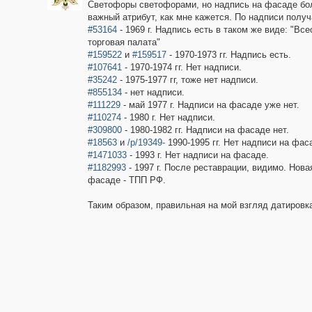
Светофоры светофорами, но надпись на фасаде бо
важный атрибут, как мне кажется. По надписи получ
#53164
- 1969 г. Надпись есть в таком же виде: "Вс
торговая палата"
#159522
и
#159517
- 1970-1973 гг. Надпись есть.
#107641
- 1970-1974 гг. Нет надписи.
#35242
- 1975-1977 гг, тоже нет надписи.
#855134
- нет надписи.
#111229
- май 1977 г. Надписи на фасаде уже нет.
#110274
- 1980 г. Нет надписи.
#309800
- 1980-1982 гг. Надписи на фасаде нет.
#18563
и
/p/19349-
1990-1995 гг. Нет надписи на фас
#1471033
- 1993 г. Нет надписи на фасаде.
#1182993
- 1997 г. После реставрации, видимо. Нов
фасаде - ТПП РФ.
Таким образом, правильная на мой взгляд датировка 