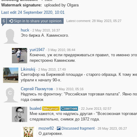

Watermark signature:
uploaded by Olgara
Last edit 24 September 2020, 10:01
6
Sign in to share your opinion
Latest comment: 28 May 2023, 05:27
huck
·
2 May 2010, 16:37
Это биржа А. Каминского.
yuri1947
·
3 May 2010, 06:44
Конечно, уж если придерживаться правил, то именно это
перестроено Каминским.
Likinskij
·
2 May 2010, 17:49
Светофор на Биржевой площади - старого образца. К тому же
убрали к началу 90-х.
Сергей Пахмутов
·
3 May 2010, 05:16
С
Надпись по фронтону: "Российская торговая палата". Явно по
года снимок
bualed
·
22 June 2013, 02:57
Мне кажется, что надпись другая - "Всесоюзная торговая
следовательно, снимок до 1972 года.
mozer82
·
·
Discussed fragment
28 May 2023, 05:27
О датировке.