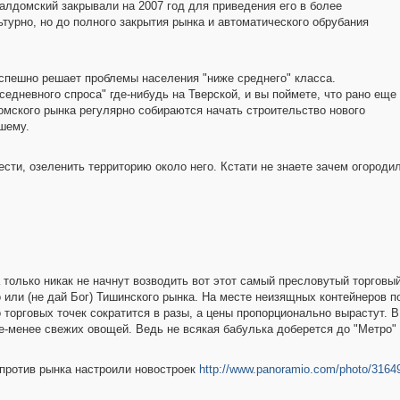
Талдомский закрывали на 2007 год для приведения его в более
ьтурно, но до полного закрытия рынка и автоматического обрубания
успешно решает проблемы населения "ниже среднего" класса.
седневного спроса" где-нибудь на Тверской, и вы поймете, что рано еще
домского рынка регулярно собираются начать строительство нового
чшему.
ести, озеленить территорию около него. Кстати не знаете зачем огороди
 только никак не начнут возводить вот этот самый пресловутый торговы
о или (не дай Бог) Тишинского рынка. На месте неизящных контейнеров 
 торговых точек сократится в разы, а цены пропорционально вырастут. 
е-менее свежих овощей. Ведь не всякая бабулька доберется до "Метро" 
а против рынка настроили новостроек
http://www.panoramio.com/photo/3164