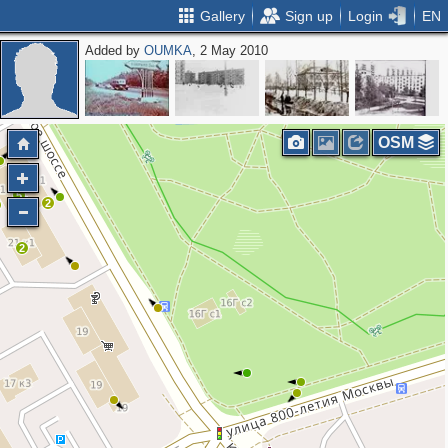
Gallery
Sign up
Login
EN
Added by
OUMKA
, 2 May 2010
OSM
5
2
2