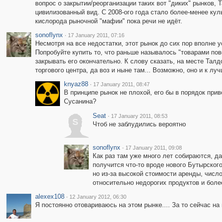
вопрос о закрытии/реорганизации таких вот "диких" рынков, 
цивилизованный вид. С 2008-ого года стало более-менее кул
кислорода рыночной "мафии" пока речи не идёт.
sonoflynx
·
17 January 2011, 07:16
Несмотря на все недостатки, этот рынок до сих пор вполне 
Попробуйте купить то, что раньше называлось "товарами пов
закрывать его окончательно. К слову сказать, на месте Тал
торгового центра, да воз и ныне там... Возможно, оно и к лу
knyaz88
·
17 January 2011, 08:47
В принципе рынок не плохой, его бы в порядок прив
Сусанина?
Seat
·
17 January 2011, 08:53
S
Чтоб не заблудились вероятно
sonoflynx
·
17 January 2011, 09:08
Как раз там уже много лет собираются, да
получится что-то вроде нового Бутырског
но из-за высокой стоимости аренды, число
относительно недорогих продуктов и боле
alexex108
·
12 January 2012, 06:30
Я постоянно отовариваюсь на этом рынке.... За то сейчас н