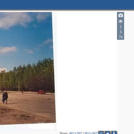
1
3
7k
2
Sizes:
801×397
|
801×397
W