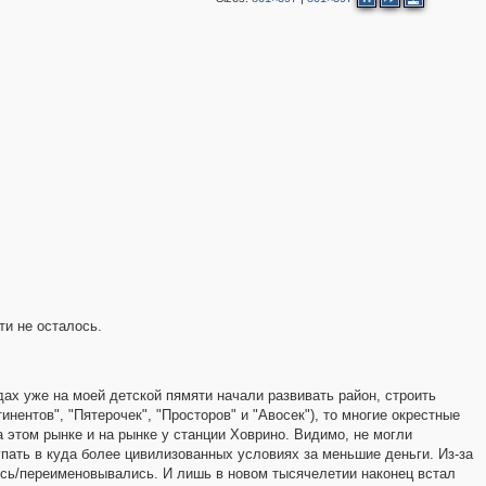
ти не осталось.
дах уже на моей детской пямяти начали развивать район, строить
инентов", "Пятерочек", "Просторов" и "Авосек"), то многие окрестные
этом рынке и на рынке у станции Ховрино. Видимо, не могли
пать в куда более цивилизованных условиях за меньшие деньги. Из-за
ись/переименовывались. И лишь в новом тысячелетии наконец встал