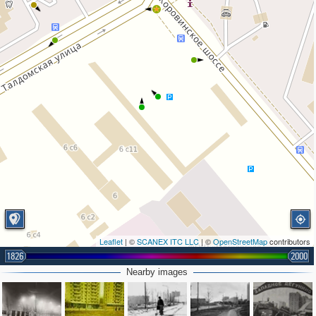
Leaflet
| ©
SCANEX ITC LLC
| ©
OpenStreetMap
contributors
1826
2000
Nearby images