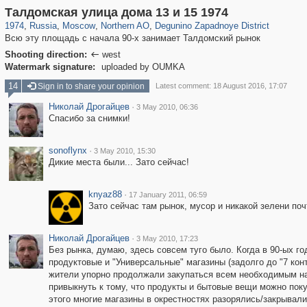
319,716
1,405,758
8,286
22,533
29,243
598
511
5
Талдомская улица дома 13 и 15 1974
1974
,
Russia
,
Moscow
,
Northern AO
,
Degunino Zapadnoye District
Всю эту площадь с начала 90-х занимает Талдомский рынок
Shooting direction:
west

Watermark signature:
uploaded by OUMKA
14
Sign in to share your opinion
Latest comment: 18 August 2016, 17:07
Николай Дрогайцев
·
3 May 2010, 06:36
Спасибо за снимки!
sonoflynx
·
3 May 2010, 15:30
Дикие места были... Зато сейчас!
knyaz88
·
17 January 2011, 06:59
Зато сейчас там рынок, мусор и никакой зелени поч
Николай Дрогайцев
·
3 May 2010, 17:23
Без рынка, думаю, здесь совсем туго было. Когда в 90-ых го
продуктовые и "Универсальные" магазины (задолго до "7 конт
жители упорно продолжали закупаться всем необходимым на 
привыкнуть к тому, что продукты и бытовые вещи можно поку
этого многие магазины в окрестностях разорялись/закрывал