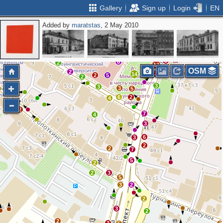
Gallery
Sign up
Login
EN
Added by
maratstas
, 2 May 2010
2
2
5
2
2
2
8
8
4
5
5
8
2
12
OSM
2
3
7
14
2
5
14
2
3
3
3
5
6
2
4
2
7
4
3
6
3
2
2
7
5
2
2
3
5
3
2
2
3
2
2