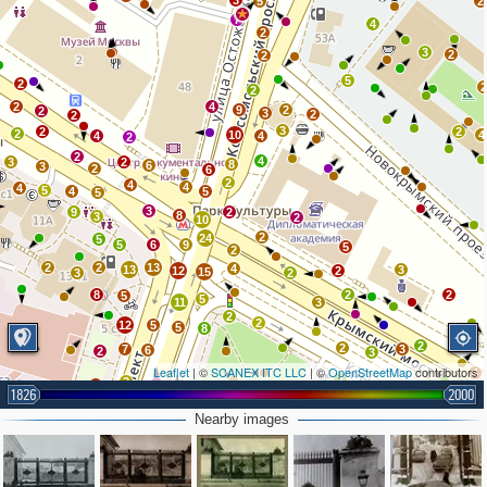
3
5
2
7
4
2
3
2
2
5
2
2
2
4
9
2
2
3
2
2
3
2
2
2
10
4
4
4
2
2
4
3
2
8
6
3
2
6
2
4
4
4
5
4
5
5
3
9
2
8
3
2
10
2
24
5
5
6
9
5
2
2
2
13
4
13
3
12
2
15
3
2
8
2
2
5
5
11
3
2
2
12
5
5
8
2
2
7
3
6
2
3
Leaflet
| ©
SCANEX ITC LLC
| ©
OpenStreetMap
contributors
4
3
2
3
4
1826
2000
5
2
5
6
Nearby images
2
1
10
2
5
2
2