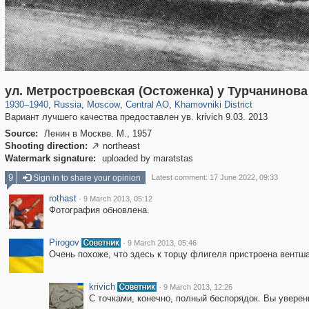
319,882
1,407,363
160,021
8,286
29,248
5,916
19,395
722
ул. Метростроевская (Остоженка) у Турчанинова
1930
–
1940
,
Russia
,
Moscow
,
Central AO
,
Khamovniki District
Вариант лучшего качества предоставлен ув. krivich 9.03. 2013
Source:
Ленин в Москве. М., 1957
Shooting direction:
northeast

Watermark signature:
uploaded by maratstas
9
Sign in to share your opinion
Latest comment: 17 June 2022, 09:33
rothast
·
9 March 2013, 05:12
Фотография обновлена.
Pirogov
·
9 March 2013, 05:46
Очень похоже, что здесь к торцу флигеля пристроена вентш
krivich
·
9 March 2013, 12:26
С точками, конечно, полный беспорядок. Вы уверен