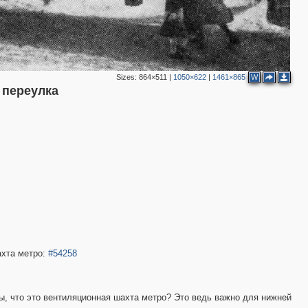
4
3
2
Sizes:
864×511
|
1050×622
|
1461×865
W
 переулка
3
2
ахта метро:
#54258
ы, что это вентиляционная шахта метро? Это ведь важно для нижней