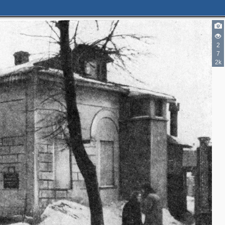
2
7
2k
5
2