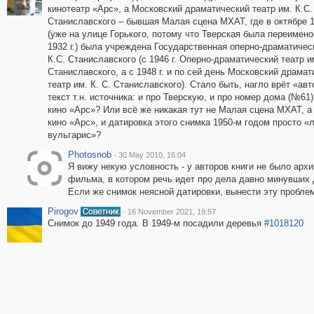
кинотеатр «Арс», а Московский драматический театр им. К.С.
Станиславского – бывшая Малая сцена МХАТ, где в октябре 1
(уже на улице Горького, потому что Тверская была переимено
1932 г.) была учреждена Государственная оперно-драматичес
К.С. Станиславского (с 1946 г. Оперно-драматический театр им
Станиславского, а с 1948 г. и по сей день Московский драмат
театр им. К. С. Станиславского). Стало быть, нагло врёт «ав
текст т.н. источника: и про Тверскую, и про номер дома (№61)
кино «Арс»? Или всё же никакая тут не Малая сцена МХАТ, а
кино «Арс», и датировка этого снимка 1950-м годом просто «
вульгарис»?
Photosnob
·
30 May 2010, 16:04
Я вижу некую условность - у авторов книги не было архи
фильма, в котором речь идет про дела давно минувших 
Если же снимок неясной датировки, вынести эту проблему
Pirogov
·
16 November 2021, 19:57
Снимок до 1949 года. В 1949-м посадили деревья
#1018120