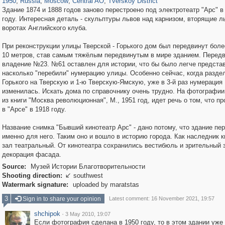
1950
,
Russia
,
Moscow
,
Central AO
,
Tverskoy District
Здание 1874 и 1888 годов заново перестроено под электротеатр "Арс" в
году. Интересная деталь - скульптуры львов над карнизом, вторящие л
воротах Английского клуба.
При реконструкции улицы Тверской - Горького дом был передвинут боле
10 метров, став самым тяжёлым передвинутым в мире зданием. Передв
владение №23. №61 оставлен для истории, что бы было легче предста
насколько "перебили" нумерацию улицы. Особенно сейчас, когда разде
Горького на Тверскую и 1-ю Тверскую-Ямскую, уже в 3-й раз нумерация
изменилась. Искать дома по справочнику очень трудно. На фотографии
из книги "Москва революционная", М., 1951 год, идет речь о том, что п
в "Арсе" в 1918 году.
Название снимка "Бывший кинотеатр Арс" - дано потому, что здание пе
именно для него. Таким оно и вошло в историю города. Как наследник к
зал театральный. От кинотеатра сохранились вестибюль и зрительный 
декорация фасада.
Source:
Музей Истории Благотворительности
Shooting direction:
southwest

Watermark signature:
uploaded by maratstas
3
Sign in to share your opinion
Latest comment: 16 November 2021, 19:57
shchipok
·
3 May 2010, 19:07
Если фотография сделана в 1950 году, то в этом здании уже