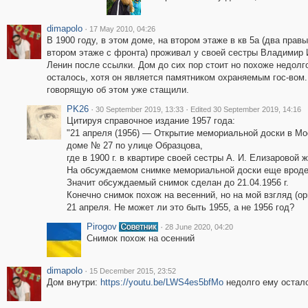
dimapolo
·
17 May 2010, 04:26
В 1900 году, в этом доме, на втором этаже в кв 5а (два правы
втором этаже с фронта) проживал у своей сестры Владимир
Ленин после ссылки. Дом до сих пор стоит но похоже недолг
осталось, хотя он является памятником охраняемым гос-вом.
говорящую об этом уже стащили.
PK26
·
·
30 September 2019, 13:33
Edited 30 September 2019, 14:16
Цитируя справочное издание 1957 года:
"21 апреля (1956) — Открытие мемориальной доски в Мо
доме № 27 по улице Образцова,
где в 1900 г. в квартире своей сестры А. И. Елизаровой ж
На обсуждаемом снимке мемориальной доски еще вроде
Значит обсуждаемый снимок сделан до 21.04.1956 г.
Конечно снимок похож на весенний, но на мой взгляд (ор
21 апреля. Не может ли это быть 1955, а не 1956 год?
Pirogov
·
28 June 2020, 04:20
Снимок похож на осенний
dimapolo
·
15 December 2015, 23:52
Дом внутри:
https://youtu.be/LWS4es5bfMo
недолго ему остало