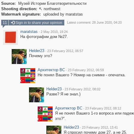
Source:
Музей Истории Благотворительности
Shooting direction:
northwest

Watermark signature:
uploaded by maratstas
11
Sign in to share your opinion
Latest comment: 28 June 2020, 04:20
maratstas
·
2 May 2010, 19:24
На фотографии дом №27.
Helder23
·
23 February 2012, 06:57
Почему это?
Архитектор ВС
·
23 February 2012, 06:59
Не понял Вашего ? Номер на снимке - опечатка.
Helder23
·
23 February 2012, 08:02
Разве? Я не знал.)
Архитектор ВС
·
23 February 2012, 08:12
Я не понял Вашего 1-го вопроса или паде
это?".
Helder23
·
23 February 2012, 13:41
Я спросил почему дом 27, а не 25.