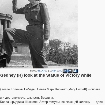
Sizes:
681×700
|
1246×1280
W
edney (R) look at the Statue of Victory while
возле Колонны Победы. Слева Мэри Корнетт (Mary Cornett) и справа
ии и достопримечательность Берлина.
к Карла Фридриха Шинкеля. Автор фигуры, венчающей колонну, — один