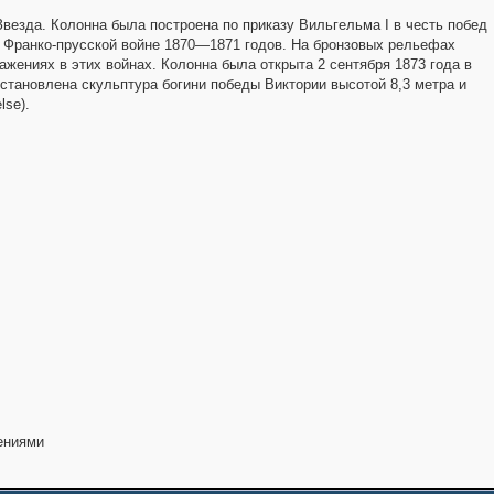
везда. Колонна была построена по приказу Вильгельма I в честь побед
 и Франко-прусской войне 1870—1871 годов. На бронзовых рельефах
жениях в этих войнах. Колонна была открыта 2 сентября 1873 года в
становлена скульптура богини победы Виктории высотой 8,3 метра и
lse).
ениями