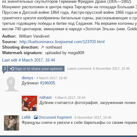
из значительных скульпторов Германии Фридрих Драке (1805—1882).
Монумент расположен в центре парка Тиргартен на площади Большая З
Пруссии в Датской войне 1864 года, Австро-прусской войне 1866 года
гранитного цоколя изображены батальные сцены, рассказывающие о сра
третью годовщину победы в битве под Седаном. На вершине колонны у
весом 740 центнеров, именуемая в народе «Золотая Эльза» (нем. Golde
Author:
William Vandivert
Source:
http://karlsonmarxx.livejournal.com/123703.html
Shooting direction:
northeast

Watermark signature:
uploaded by mega909
Last edit 4 March 2017, 16:44
3
Sign in to share your opinion
Latest comment: 6 November 2017, 15:46
dionys
·
4 March 2017, 16:40
d
Дубликат
#196005
.
rothast
·
4 March 2017, 16:44
Дублем считается фотография, загруженная позже.
Lellik
·
·
Discussed fragment
6 November 2017, 15:46
Французы сняли и увезли к себе барельефы со своим пораж