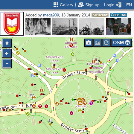
Gallery
Sign up
Login
EN
Added by
mega909
, 13 January 2014
3
OSM
9
2
4
3
2
2
2
20
5
16
3
2
3
4
2
2
3
2
2