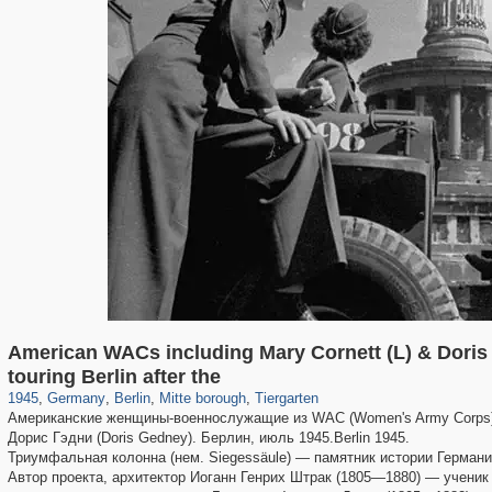
American WACs including Mary Cornett (L) & Doris G
32,992
63,823
800
16,043
1,836
560
3,132
54
touring Berlin after the
1945
,
Germany
,
Berlin
,
Mitte borough
,
Tiergarten
Американские женщины-военнослужащие из WAC (Women's Army Corps) 
Дорис Гэдни (Doris Gedney). Берлин, июль 1945.Berlin 1945.
Триумфальная колонна (нем. Siegessäule) — памятник истории Герман
Автор проекта, архитектор Иоганн Генрих Штрак (1805—1880) — учени