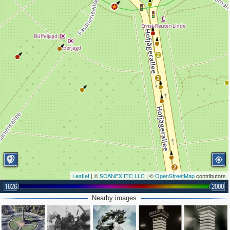
2
2
2
Leaflet
| ©
SCANEX ITC LLC
| ©
OpenStreetMap
contributors
1826
2000
Nearby images