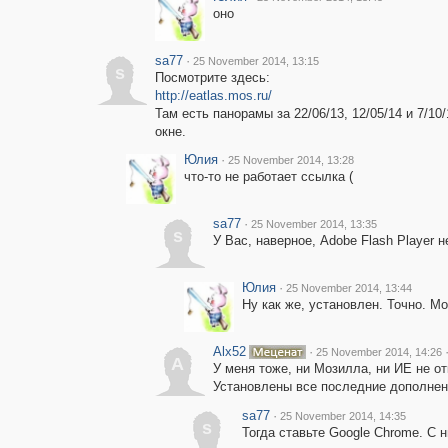
оно
sa77
·
25 November 2014, 13:15
s
Посмотрите здесь:
http://eatlas.mos.ru/
Там есть панорамы за 22/06/13, 12/05/14 и 7/1
окне.
Юлия
·
25 November 2014, 13:28
что-то не работает ссылка (
sa77
·
25 November 2014, 13:35
s
У Вас, наверное, Adobe Flash Player н
Юлия
·
25 November 2014, 13:44
Ну как же, установлен. Точно. М
Alx52
·
25 November 2014, 14:26
A
У меня тоже, ни Мозилла, ни ИЕ не от
Установлены все последние дополнени
sa77
·
25 November 2014, 14:35
s
Тогда ставьте Google Chrome. С 