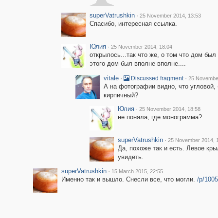
superVatrushkin
·
25 November 2014, 13:53
Спасибо, интересная ссылка.
Юлия
·
25 November 2014, 18:04
открылось...так что же, о том что дом был
этого дом был вполне-вполне....
vitale
·
·
Discussed fragment
25 November
А на фотографии видно, что угловой,
кирпичный?
Юлия
·
25 November 2014, 18:58
не поняла, где монограмма?
superVatrushkin
·
25 November 2014, 
Да, похоже так и есть. Левое кр
увидеть.
superVatrushkin
·
15 March 2015, 22:55
Именно так и вышло. Снесли все, что могли.
/p/100