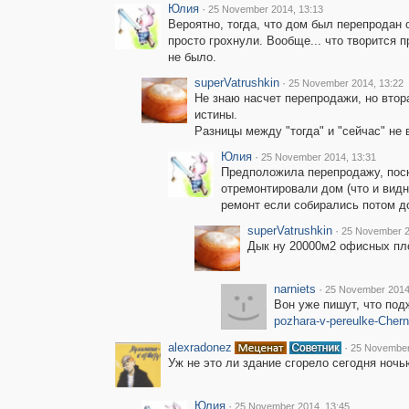
Юлия
·
25 November 2014, 13:13
Вероятно, тогда, что дом был перепродан 
просто грохнули. Вообще... что творится 
не было.
superVatrushkin
·
25 November 2014, 13:22
Не знаю насчет перепродажи, но втор
истины.
Разницы между "тогда" и "сейчас" не 
Юлия
·
25 November 2014, 13:31
Предположила перепродажу, поск
отремонтировали дом (что и видн
ремонт если собирались потом до
superVatrushkin
·
25 November 2
Дык ну 20000м2 офисных пл
narniets
·
25 November 2014
Вон уже пишут, что под
pozhara-v-pereulke-Cher
alexradonez
·
25 November
Уж не это ли здание сгорело сегодня ноч
Юлия
·
25 November 2014, 13:45