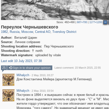
Sizes:
482×490
|
687×700
|
1177×1200
W
319,878
1,407,269
160,021
8,286
29,248
5,916
53,055
2,283
Переулок Чернышевского
1982
,
Russia
,
Moscow
,
Central AO
,
Tverskoy District
Author:
Виталий Царин
Source:
Личное собрание
Shooting location address:
Пер.Чернышевского
Shooting direction:
north

Watermark signature:
uploaded by vitale
Last edit 10 July 2023, 07:38
25
Sign in to share your opinion
Latest comment: 15 March 2015, 22:55
Mihalych
·
2 May 2010, 03:27
Дом Константина Мейера (архитектор М.Геппенер).
Mihalych
·
2 May 2010, 03:54
Построен в 1894 г. и выкрашен сейчас в яркие белый и красны
На их фоне выделяется вензель из двух букв - "С" и "М". Ме
жители гордо утверждают, что они обозначают имя владельц
Морозова, "того самого". Но знаменитый меценат не имел ник