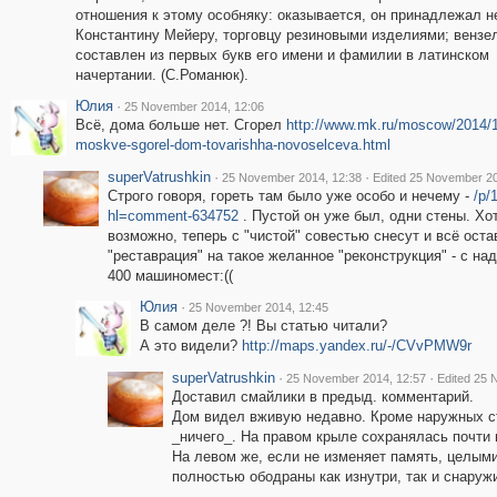
отношения к этому особняку: оказывается, он принадлежал не
Константину Мейеру, торговцу резиновыми изделиями; вензе
составлен из первых букв его имени и фамилии в латинском
начертании. (С.Романюк).
Юлия
·
25 November 2014, 12:06
Всё, дома больше нет. Сгорел
http://www.mk.ru/moscow/2014/1
moskve-sgorel-dom-tovarishha-novoselceva.html
superVatrushkin
·
·
25 November 2014, 12:38
Edited 25 November 20
Строго говоря, гореть там было уже особо и нечему -
/p/
hl=comment-634752
. Пустой он уже был, одни стены. Хо
возможно, теперь с "чистой" совестью снесут и всё ост
"реставрация" на такое желанное "реконструкция" - с на
400 машиномест:((
Юлия
·
25 November 2014, 12:45
В самом деле ?! Вы статью читали?
А это видели?
http://maps.yandex.ru/-/CVvPMW9r
superVatrushkin
·
·
25 November 2014, 12:57
Edited 25 
Доставил смайлики в предыд. комментарий.
Дом видел вживую недавно. Кроме наружных ст
_ничего_. На правом крыле сохранялась почти 
На левом же, если не изменяет память, целым
полностью ободраны как изнутри, так и снаруж