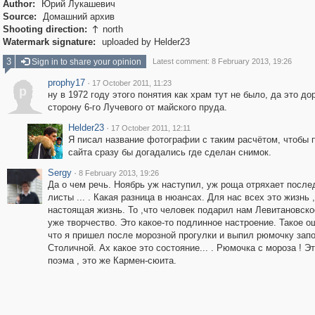
Author:
Юрий Лукашевич
Source:
Домашний архив
Shooting direction:
north

Watermark signature:
uploaded by Helder23
3
Sign in to share your opinion
Latest comment: 8 February 2013, 19:26
prophy17
·
17 October 2011, 11:23
p
ну в 1972 году этого понятия как храм тут не было, да это до
сторону 6-го Лучевого от майского пруда.
Helder23
·
17 October 2011, 12:11
Я писал название фотографии с таким расчётом, чтобы 
сайта сразу бы догадались где сделан снимок.
Sergy
·
8 February 2013, 19:26
Да о чем речь. Ноябрь уж наступил, уж роща отряхает после
листы ... . Какая разница в нюансах. Для нас всех это жизнь ,
настоящая жизнь. То ,что человек подарил нам Левитановско
уже творчество. Это какое-то подлинное настроение. Такое о
что я пришел после морозной прогулки и выпил рюмочку зап
Столичной. Ах какое это состояние... . Рюмочка с мороза ! Э
поэма , это же Кармен-сюита.