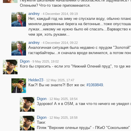
Неужели школьные начальники о безопасности задумались? 
Оленьем? Что-то такое припоминается.
andrey
·
4 December 2014, 09:19
Нет, каждый год на зиму не спускали воду, обычно планов
меняли деревянные берега на бетонные...тоже опустоша
лужах...никому не нужно было её спасать...Варварство к
чем зря, хоть руками...
andrey
·
4 December 2014, 09:22
Аналогичная ситуация была недавно с прудом "Золотой
гастарбайтеры...я сначала вроде вклинился, а потом поня
Digon
·
9 May 2025, 19:02
Кого бы спросить - если это "Нижний Олений пруд", то где же
Helder23
·
12 May 2025, 17:47
Как?! Вы не знаете?! Вот же он:
#1069849
.
Digon
·
12 May 2025, 18:54
Здорово! А я в OSM, а там что-то ничего не увидел (
Digon
·
12 May 2025, 18:58
Таки:
Пляж "Верхние оленьи пруды" - ПКиО "Сокольники" 