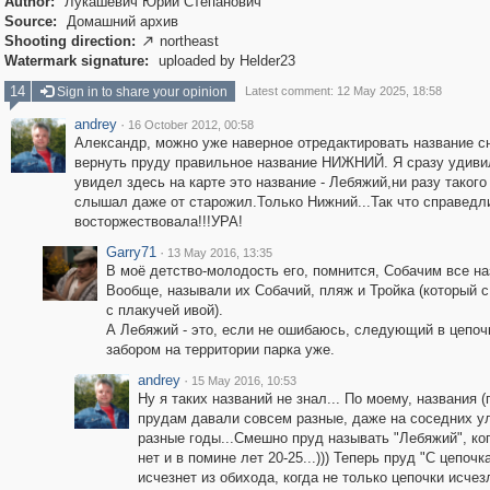
Author:
Лукашевич Юрий Степанович
Source:
Домашний архив
Shooting direction:
northeast

Watermark signature:
uploaded by Helder23
14
Sign in to share your opinion
Latest comment: 12 May 2025, 18:58
andrey
·
16 October 2012, 00:58
Александр, можно уже наверное отредактировать название с
вернуть пруду правильное название НИЖНИЙ. Я сразу удиви
увидел здесь на карте это название - Лебяжий,ни разу такого
слышал даже от старожил.Только Нижний...Так что справедл
восторжествовала!!!УРА!
Garry71
·
13 May 2016, 13:35
В моё детство-молодость его, помнится, Собачим все н
Вообще, называли их Собачий, пляж и Тройка (который 
с плакучей ивой).
А Лебяжий - это, если не ошибаюсь, следующий в цепочк
забором на территории парка уже.
andrey
·
15 May 2016, 10:53
Ну я таких названий не знал... По моему, названия 
прудам давали совсем разные, даже на соседних ул
разные годы...Смешно пруд называть "Лебяжий", ког
нет и в помине лет 20-25...))) Теперь пруд "С цепочк
исчезнет из обихода, когда не только цепочки исчезл