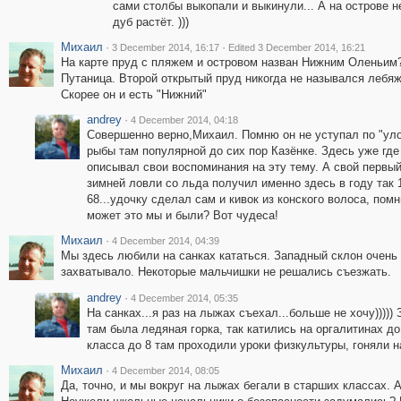
сами столбы выкопали и выкинули... А на острове не
дуб растёт. )))
Михаил
·
·
3 December 2014, 16:17
Edited 3 December 2014, 16:21
На карте пруд с пляжем и островом назван Нижним Оленьим
Путаница. Второй открытый пруд никогда не назывался лебя
Скорее он и есть "Нижний"
andrey
·
4 December 2014, 04:18
Совершенно верно,Михаил. Помню он не уступал по "ул
рыбы там популярной до сих пор Казёнке. Здесь уже где
описывал свои воспоминания на эту тему. А свой первы
зимней ловли со льда получил именно здесь в году так 
68...удочку сделал сам и кивок из конского волоса, помню
может это мы и были? Вот чудеса!
Михаил
·
4 December 2014, 04:39
Мы здесь любили на санках кататься. Западный склон очень 
захватывало. Некоторые мальчишки не решались съезжать.
andrey
·
4 December 2014, 05:35
На санках...я раз на лыжах съехал...больше не хочу))))
там была ледяная горка, так катились на оргалитинах до
класса до 8 там проходили уроки физкультуры, гоняли н
Михаил
·
4 December 2014, 08:05
Да, точно, и мы вокруг на лыжах бегали в старших классах. 