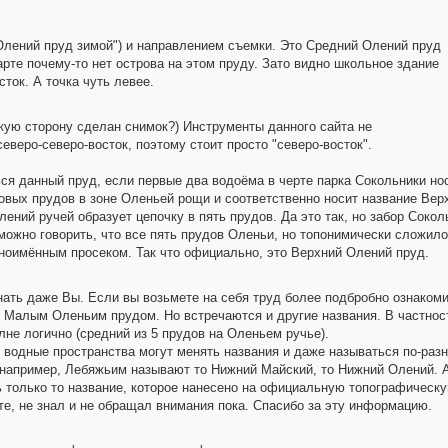
лений пруд зимой") и направлением съемки. Это Средний Олений пруд
те почему-то нет острова на этом пруду. Зато видно школьное здание
ток. А точка чуть левее.
акую сторону сделан снимок?) Инструменты данного сайта не
веро-северо-восток, поэтому стоит просто "северо-восток".
ься данный пруд, если первые два водоёма в черте парка Сокольники но
новых прудов в зоне Оленьей рощи и соответственно носит название Вер
ений ручей образует цепочку в пять прудов. Да это так, но забор Соколь
можно говорить, что все пять прудов Оленьи, но топонимически сложило
ноимённым просеком. Так что официально, это Верхний Олений пруд.
ать даже Вы. Если вы возьмете на себя труд более подбробно ознакоми
 Малым Оленьим прудом. Но встречаются и другие названия. В частнос
лне логично (средний из 5 прудов на Оленьем ручье).
е водные пространства могут менять названия и даже называться по-ра
е, например, Лебяжьим называют то Нижний Майский, то Нижний Олений.
только то название, которое нанесено на официальную топографическую
те, не знал и не обращал внимания пока. Спасибо за эту информацию.