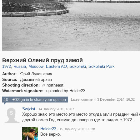
319,780
1,406,255
8,286
20,925
29,243
306
5,622
49
2,775
6
Верхний Олений пруд зимой
1972
,
Russia
,
Moscow
,
Eastern AO
,
Sokolniki
,
Sokolniki Park
Author:
Юрий Лукашевич
Source:
Домашний архив
Shooting direction:
northeast

Watermark signature:
uploaded by Helder23
10
Sign in to share your opinion
Latest comment: 3 December 2014, 16:32
Swjzist
·
14 January 2011, 18:07
S
Хорошо знаю это место,это место откуда били праздничный 
другой номер.Год снимка да наверно где-то рядом с 1972.
Helder23
·
15 January 2011, 05:38
Всё верно.