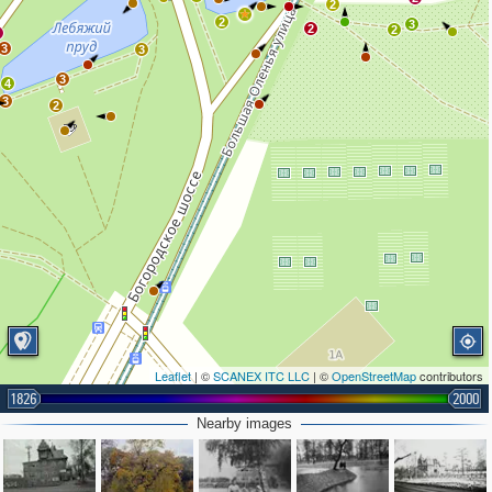
2
2
3
2
2
3
3
3
3
4
3
2
Leaflet
| ©
SCANEX ITC LLC
| ©
OpenStreetMap
contributors
1826
2000
Nearby images