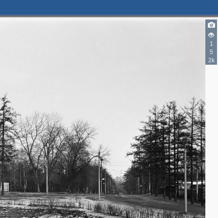
1
5
2k