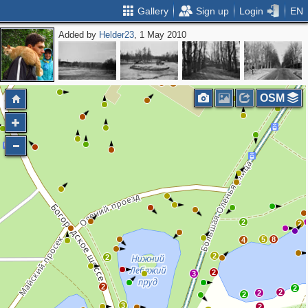
Gallery
Sign up
Login
EN
Added by
Helder23
, 1 May 2010
2
2
OSM
2
2
5
8
4
2
2
2
3
2
2
2
2
2
3
2