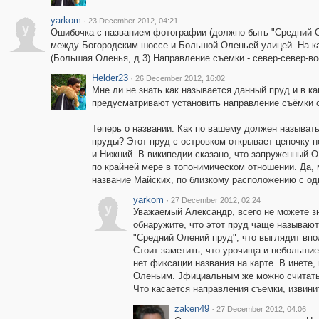
yarkom
·
23 December 2012, 04:21
y
Ошибочка с названием фотографии (должно быть "Средний О
между Богородским шоссе и Большой Оленьей улицей. На кар
(Большая Оленья, д.3).Направление съемки - север-север-вос
Helder23
·
26 December 2012, 16:02
Мне ли не знать как называется данный пруд и в к
предусматривают установить направление съёмки се
Теперь о названии. Как по вашему должен называт
пруды? Этот пруд с островком открывает цепочку 
и Нижний. В википедии сказано, что запруженный Ол
по крайней мере в топонимическом отношении. Да, 
название Майских, по близкому расположению с од
yarkom
·
27 December 2012, 02:24
y
Уважаемый Александр, всего не можете зн
обнаружите, что этот пруд чаще называют
"Средний Олений пруд", что выглядит впо
Стоит заметить, что урочища и небольши
нет фиксации названия на карте. В инет
Оленьим. Jфициальным же можно считать 
Что касается направления съемки, извини
zaken49
·
27 December 2012, 04:06