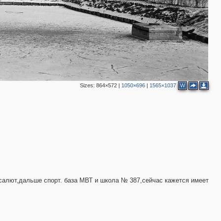
2
Sizes:
864×572
|
1050×696
|
1565×1037
W
салют,дальше спорт. база МВТ и школа № 387,сейчас кажется имеет