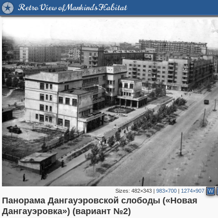
Retro View of Mankind's Habitat
Sizes:
482×343
|
983×700
|
1274×907
W
Панорама Дангауэровской слободы («Новая
319,780
1,406,255
8,286
11,379
29,243
197
2,931
80
Дангауэровка») (вариант №2)