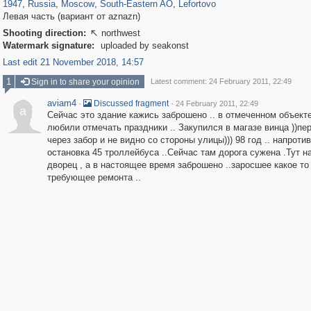
1947
,
Russia
,
Moscow
,
South-Eastern AO
,
Lefortovo
Левая часть (вариант от aznazn)
Shooting direction:
northwest

Watermark signature:
uploaded by seakonst
Last edit 21 November 2018, 14:57
1
Sign in to share your opinion
Latest comment: 24 February 2011, 22:49
aviam4
·
·
Discussed fragment
24 February 2011, 22:49
a
Сейчас это здание кажись заброшено .. в отмеченном объект
любили отмечать праздники .. Закупился в магазе винца ))пе
через забор и не видно со стороны улицы))) 98 год .. напротив
остановка 45 троллейбуса ..Сейчас там дорога сужена .Тут н
дворец , а в настоящее время заброшено ..заросшее какое то
требующее ремонта ..